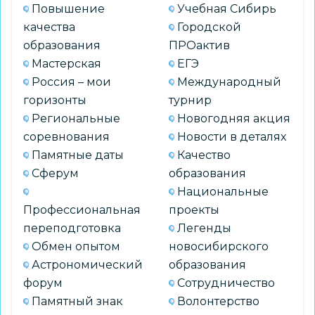
Повышение
Учебная Сибирь
качества
Городской
образования
ПРОактив
Мастерская
ЕГЭ
Россия – мои
Международный
горизонты
турнир
Региональные
Новогодняя акция
соревнования
Новости в деталях
Памятные даты
Качество
Сферум
образования
Национальные
Профессиональная
проекты
переподготовка
Легенды
Обмен опытом
новосибирского
Астрономический
образования
форум
Сотрудничество
Памятный знак
Волонтерство