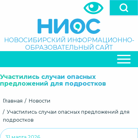
Перейти
к
основному
содержанию
Поиск
НОВОСИБИРСКИЙ ИНФОРМАЦИОННО-
ОБРАЗОВАТЕЛЬНЫЙ САЙТ
ОСНОВНАЯ
НАВИГАЦИЯ
Участились случаи опасных
предложений для подростков
Строка
Главная
Новости
навигации
Участились случаи опасных предложений для
подростков
31 марта 2026