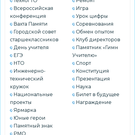
ТехноГТО
Ремонт
Всероссийская
Игра
конференция
Урок цифры
Вахта Памяти
Соревнования
Городской совет
Обмен опытом
старшеклассников
Клуб директоров
День учителя
Памятник «Гимн
ЕГЭ
Учителю»
НТО
Спорт
Инженерно-
Конституция
технический
Презентация
кружок
Наука
Национальные
Билет в будущее
проекты
Награждение
Ярмарка
Юные герои
Памятный знак
РМО