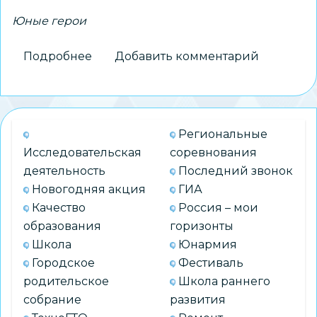
Юные герои
Подробнее
о
Добавить комментарий
Гимназист
спас
упавшего
в
Региональные
холодную
Исследовательская
соревнования
воду
деятельность
Последний звонок
мальчика
Новогодняя акция
ГИА
Качество
Россия – мои
образования
горизонты
Школа
Юнармия
Городское
Фестиваль
родительское
Школа раннего
собрание
развития