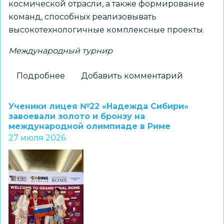
космической отрасли, а также формирование
команд, способных реализовывать
высокотехнологичные комплексные проекты.
Международный турнир
Подробнее
о
Добавить комментарий
Выпускники
МАОУ
Ученики лицея №22 «Надежда Сибири»
НЭЛ
завоевали золото и бронзу на
международной олимпиаде в Риме
–
27 июля 2026
победители
международного
чемпионата
по
космической
робототехнике