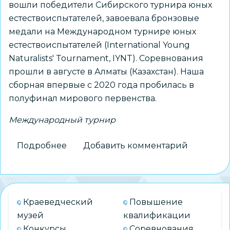
вошли победители Сибирского турнира юных
естествоиспытателей, завоевала бронзовые
медали на Международном турнире юных
естествоиспытателей (International Young
Naturalists' Tournament, IYNT). Соревнования
прошли в августе в Алматы (Казахстан). Наша
сборная впервые с 2020 года пробилась в
полуфинал мирового первенства.
Международный турнир
Подробнее
о
Добавить комментарий
Новосибирские
школьники
–
призеры
Краеведческий
Повышение
Международного
музей
квалификации
турнира
Конкурсы
Соревнования