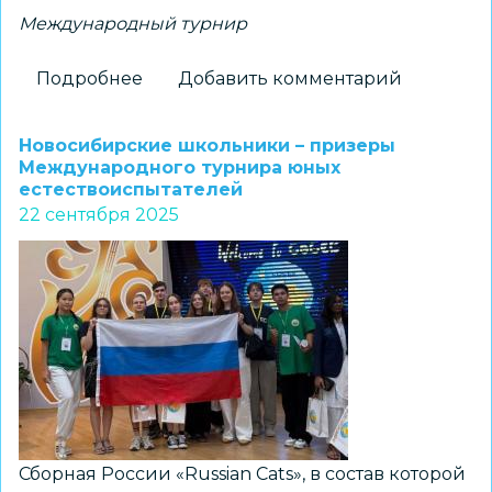
Международный турнир
Подробнее
о
Добавить комментарий
Ученики
лицея
Новосибирские школьники – призеры
№22
Международного турнира юных
естествоиспытателей
«Надежда
22 сентября 2025
Сибири»
завоевали
золото
и
бронзу
на
международной
олимпиаде
в
Сборная России «Russian Cats», в состав которой
Риме