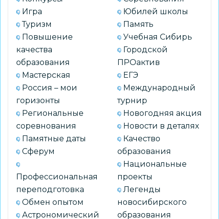
юных
Игра
Юбилей школы
естествоиспытателей
Туризм
Память
Повышение
Учебная Сибирь
качества
Городской
образования
ПРОактив
Мастерская
ЕГЭ
Россия – мои
Международный
горизонты
турнир
Региональные
Новогодняя акция
соревнования
Новости в деталях
Памятные даты
Качество
Сферум
образования
Национальные
Профессиональная
проекты
переподготовка
Легенды
Обмен опытом
новосибирского
Астрономический
образования