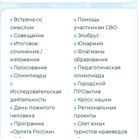
«Будущее
с
искусственным
Встреча со
Помощь
интеллектом»:
смыслом
участникам СВО
Минск
Совещание
Эльбрус
–
Итоговое
Юнармия
Новосибирск
сочинение /
Флагманы
изложение
образования
Голосование
Педагогическая
Олимпиады
олимпиада
Городской
Исследовательская
ПРОактив
деятельность
Кросс нации
День пожилого
Региональные
человека
проекты
Программа
Слет юных
«Орлята России»
туристов-краеведов