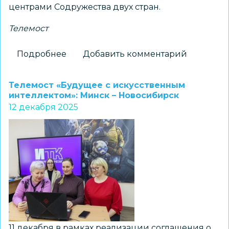
центрами Содружества двух стран.
Телемост
Подробнее
о
Добавить комментарий
Шаг
в
Телемост «Будущее с искусственным
будущее
интеллектом»: Минск – Новосибирск
12 декабря 2025
авиации:
телемост
связал
Минск
и
Новосибирск
11 декабря в рамках реализации соглашения о