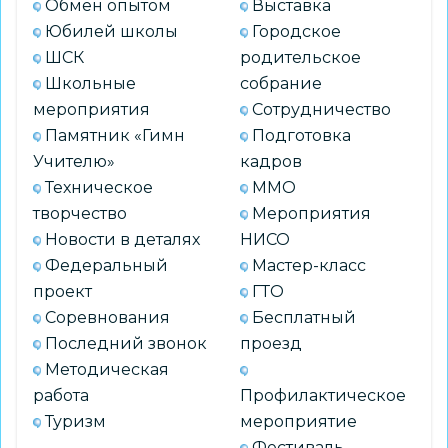
Обмен опытом
Выставка
Юбилей школы
Городское
ШСК
родительское
Школьные
собрание
мероприятия
Сотрудничество
Памятник «Гимн
Подготовка
Учителю»
кадров
Техническое
ММО
творчество
Мероприятия
Новости в деталях
НИСО
Федеральный
Мастер-класс
проект
ГТО
Соревнования
Бесплатный
Последний звонок
проезд
Методическая
работа
Профилактическое
Туризм
мероприятие
Фестиваль