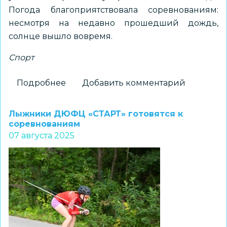
Погода благоприятствовала соревнованиям:
несмотря на недавно прошедший дождь,
солнце вышло вовремя.
Спорт
Подробнее
о
Добавить комментарий
Первенство
ДЮФЦ
Лыжники ДЮФЦ «СТАРТ» готовятся к
«СТАРТ»:
соревнованиям
07 августа 2025
победители,
призы
и
отличная
атмосфера