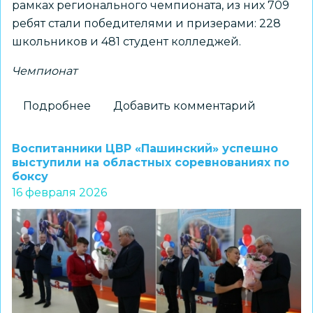
рамках регионального чемпионата, из них 709
ребят стали победителями и призерами: 228
школьников и 481 студент колледжей.
Чемпионат
Подробнее
о
Добавить комментарий
Более
200
Воспитанники ЦВР «Пашинский» успешно
студентов
выступили на областных соревнованиях по
боксу
и
16 февраля 2026
школьников
победили
в
региональном
чемпионате
по
профмастерству