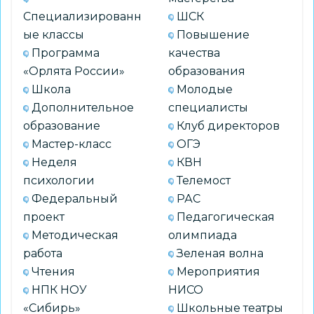
Специализированн
ШСК
ые классы
Повышение
Программа
качества
«Орлята России»
образования
Школа
Молодые
Дополнительное
специалисты
образование
Клуб директоров
Мастер-класс
ОГЭ
Неделя
КВН
психологии
Телемост
Федеральный
РАС
проект
Педагогическая
Методическая
олимпиада
работа
Зеленая волна
Чтения
Мероприятия
НПК НОУ
НИСО
«Сибирь»
Школьные театры