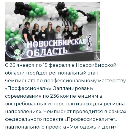
№
17
вышла
в
финал
Всероссийского
чемпионата
FEvr/arT
С 26 января по 15 февраля в Новосибирской
области пройдет региональный этап
чемпионата по профессиональному мастерству
«Профессионалы». Запланированы
соревнования по 236 компетенциям в
востребованных и перспективных для региона
направлениях. Чемпионат проводится в рамках
федерального проекта «Профессионалитет»
национального проекта «Молодежь и дети».