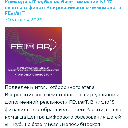
Команда «IT-куба» на базе гимназии № 17
«Пашинский»
вышла в финал Всероссийского чемпионата
FEvr/arT
успешно
30 января 2026
выступили
на
областных
соревнованиях
по
боксу
Подведены итоги отборочного этапа
Всероссийского чемпионата по виртуальной и
дополненной реальности FEvr/arT. В число 15
финалистов, отобранных со всей России, вошла
команда Центра цифрового образования детей
«IT-куб» на базе МБОУ «Новосибирская