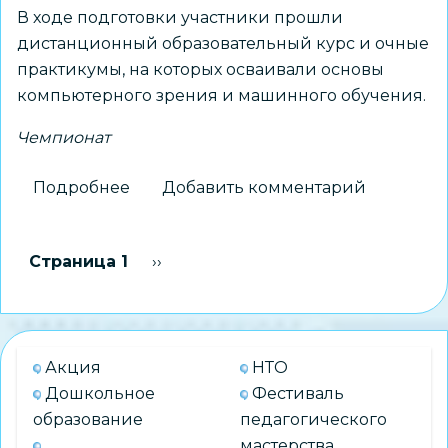
В ходе подготовки участники прошли
дистанционный образовательный курс и очные
практикумы, на которых осваивали основы
компьютерного зрения и машинного обучения.
Чемпионат
Подробнее
о
Добавить комментарий
Региональный
чемпионат
Нумерация
Страница 1
Следующая страница
››
по
страниц
компьютерному
зрению
и
Акция
НТО
искусственному
Дошкольное
Фестиваль
интеллекту
образование
педагогического
мастерства