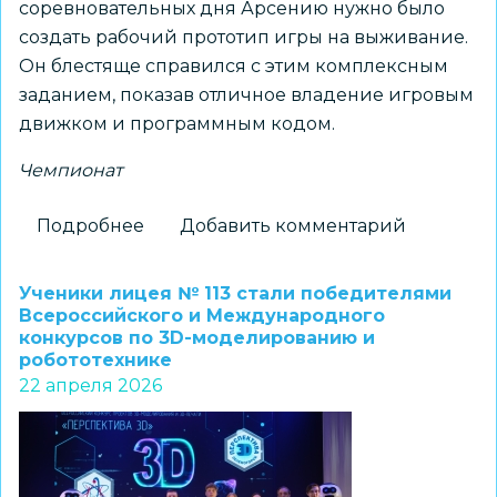
соревновательных дня Арсению нужно было
создать рабочий прототип игры на выживание.
Он блестяще справился с этим комплексным
заданием, показав отличное владение игровым
движком и программным кодом.
Чемпионат
Подробнее
о
Добавить комментарий
Девятиклассник
лицея
Ученики лицея № 113 стали победителями
№
Всероссийского и Международного
конкурсов по 3D-моделированию и
22
робототехнике
«Надежда
22 апреля 2026
Сибири»
стал
призером
межрегионального