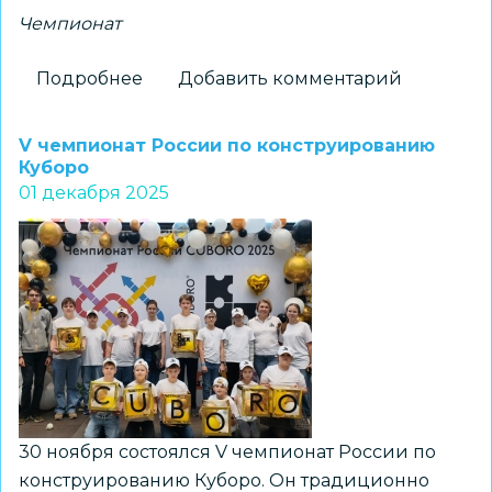
Чемпионат
Подробнее
о
Добавить комментарий
Более
тысячи
V чемпионат России по конструированию
заявлений
Куборо
01 декабря 2025
поступило
на
участие
в
категории
«Юниоры»
регионального
этапа
чемпионата
«Профессионалы»
30 ноября состоялся V чемпионат России по
конструированию Куборо. Он традиционно