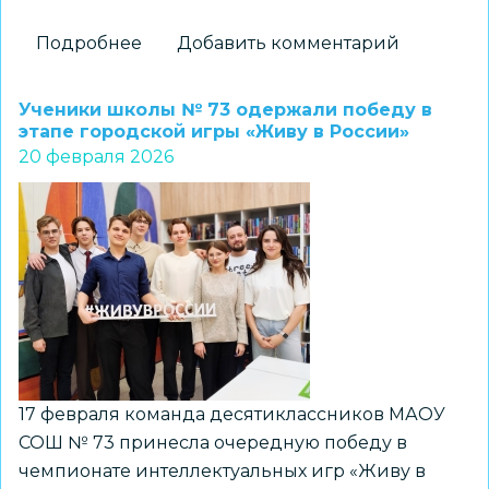
Подробнее
о
Добавить комментарий
Ученики
лицея
Ученики школы № 73 одержали победу в
№
этапе городской игры «Живу в России»
20 февраля 2026
113
стали
победителями
Всероссийского
и
Международного
конкурсов
по
3D-
моделированию
17 февраля команда десятиклассников МАОУ
и
СОШ № 73 принесла очередную победу в
робототехнике
чемпионате интеллектуальных игр «Живу в