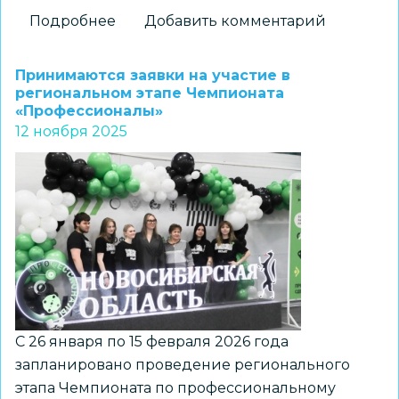
Подробнее
о
Добавить комментарий
V
чемпионат
Принимаются заявки на участие в
России
региональном этапе Чемпионата
«Профессионалы»
по
12 ноября 2025
конструированию
Куборо
С 26 января по 15 февраля 2026 года
запланировано проведение регионального
этапа Чемпионата по профессиональному