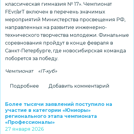
классическая гимназия № 17». Чемпионат
FEvr/arT включен в перечень значимых
мероприятий Министерства просвещения РФ,
направленных на развитие инженерно-
технического творчества молодежи. Финальные
соревнования пройдут в конце февраля в
Санкт-Петербурге, где новосибирская команда
поборется за победу.
Чемпионат
«IT-куб»
Подробнее
о
Добавить комментарий
Команда
«IT-
Более тысячи заявлений поступило на
куба»
участие в категории «Юниоры»
регионального этапа чемпионата
на
«Профессионалы»
базе
27 января 2026
гимназии