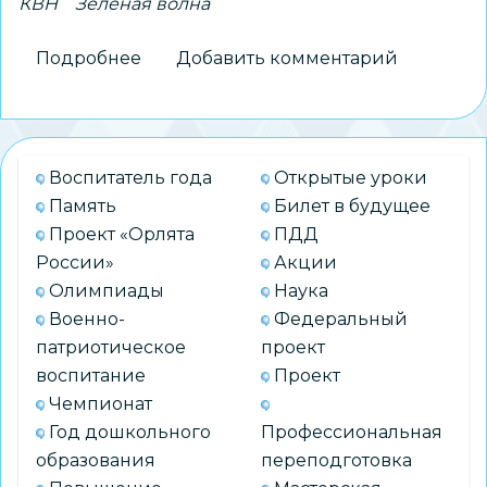
КВН
Зеленая волна
Подробнее
о
Добавить комментарий
Финал
городских
игр
КВН
Воспитатель года
Открытые уроки
на
Память
Билет в будущее
«Зелёной
Проект «Орлята
ПДД
волне-2025»
России»
Акции
Олимпиады
Наука
Военно-
Федеральный
патриотическое
проект
воспитание
Проект
Чемпионат
Год дошкольного
Профессиональная
образования
переподготовка