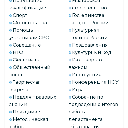
Повышение
Мастерская
квалификации
строительство
Спорт
Год единства
Фотовыставка
народов России
Помощь
Культурная
участникам СВО
столица России
Совещание
Поздравления
НТО
Культурный код
Фестиваль
Разговоры о
Общественный
важном
совет
Инструкция
Творческая
Конференция НОУ
встреча
Игра
Неделя правовых
Собрание по
знаний
подведению итогов
Праздники
работы
Методическая
департамента
работа
образования