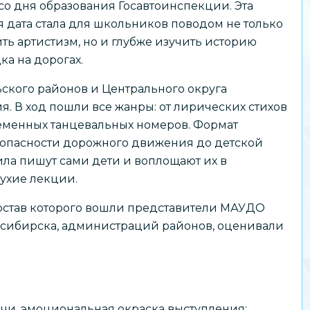
со дня образования Госавтоинспекции. Эта
я дата стала для школьников поводом не только
ть артистизм, но и глубже изучить историю
ка на дорогах.
ского районов и Центрального округа
. В ход пошли все жанры: от лирических стихов
еменных танцевальных номеров. Формат
зопасности дорожного движения до детской
ла пишут сами дети и воплощают их в
сухие лекции.
остав которого вошли представители МАУДО
восибирска, администраций районов, оценивали
ечи, эмоциональная окраска выступления;