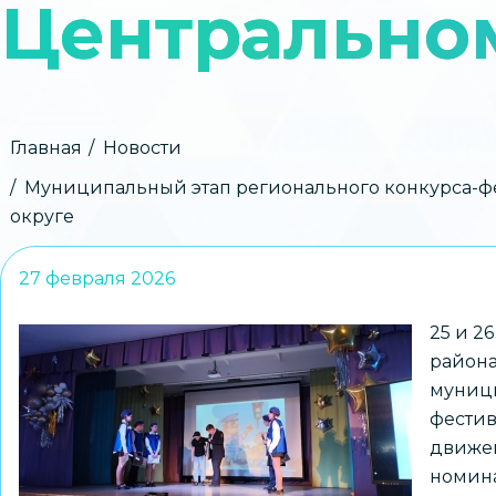
Центрально
Строка
Главная
Новости
навигации
Муниципальный этап регионального конкурса-фе
округе
27 февраля 2026
25 и 2
района
муници
фестив
движен
номина