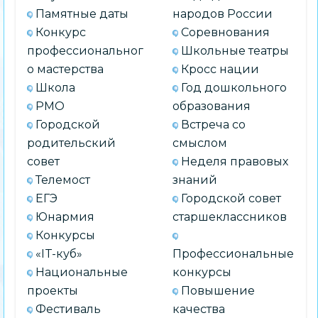
Памятные даты
народов России
Конкурс
Соревнования
профессиональног
Школьные театры
о мастерства
Кросс нации
Школа
Год дошкольного
РМО
образования
Городской
Встреча со
родительский
смыслом
совет
Неделя правовых
Телемост
знаний
ЕГЭ
Городской совет
Юнармия
старшеклассников
Конкурсы
«IT-куб»
Профессиональные
Национальные
конкурсы
проекты
Повышение
Фестиваль
качества