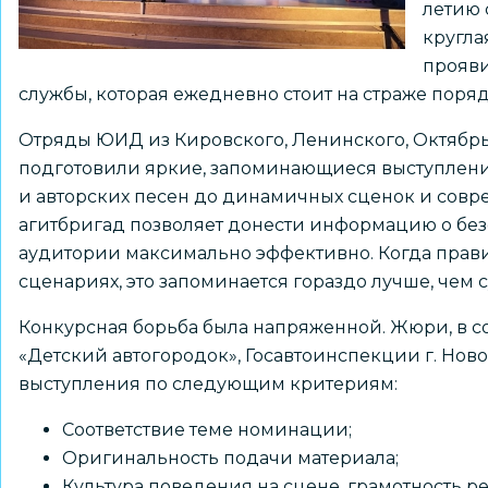
летию 
кругла
прояви
службы, которая ежедневно стоит на страже поряд
Отряды ЮИД из Кировского, Ленинского, Октябрь
подготовили яркие, запоминающиеся выступления
и авторских песен до динамичных сценок и совр
агитбригад позволяет донести информацию о бе
аудитории максимально эффективно. Когда прави
сценариях, это запоминается гораздо лучше, чем 
Конкурсная борьба была напряженной. Жюри, в с
«Детский автогородок», Госавтоинспекции г. Но
выступления по следующим критериям:
Соответствие теме номинации;
Оригинальность подачи материала;
Культура поведения на сцене, грамотность р