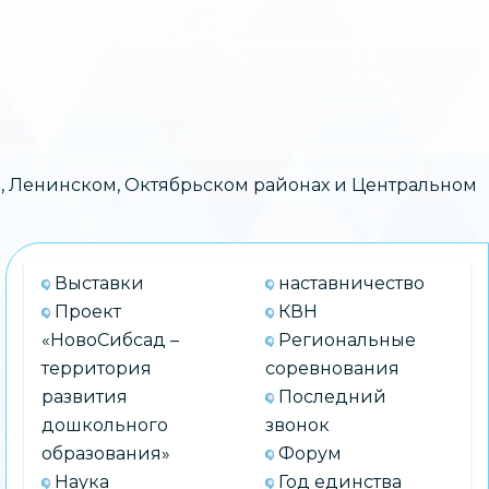
, Ленинском, Октябрьском районах и Центральном
Выставки
наставничество
Проект
КВН
«НовоСибсад –
Региональные
территория
соревнования
развития
Последний
дошкольного
звонок
образования»
Форум
Наука
Год единства