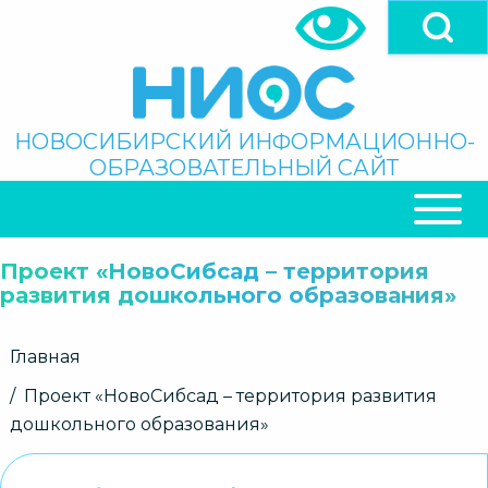
Перейти
к
основному
содержанию
Поиск
НОВОСИБИРСКИЙ ИНФОРМАЦИОННО-
ОБРАЗОВАТЕЛЬНЫЙ САЙТ
ОСНОВНАЯ
НАВИГАЦИЯ
Проект «НовоСибсад – территория
развития дошкольного образования»
Строка
Главная
навигации
Проект «НовоСибсад – территория развития
дошкольного образования»