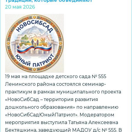
Традиции, которые объединяют
исследовательской
20 мая 2026
деятельности
в
ДОО
в
летний
период
обсудили
педагоги
стажировочной
19 мая на площадке детского сада № 555
площадки
Ленинского района состоялся семинар-
«Юный
практикум в рамках муниципального проекта
исследователь»
«НовоСибСад – территория развития
дошкольного образования» по направлению
«НовоСибСадЮныйПатриот». Модератором
мероприятия выступила Татьяна Алексеевна
Бектяшкина, заведующий МАДОУ д/с № 555. В