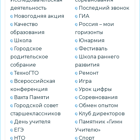
деятельность
Последний звонок
Новогодняя акция
ГИА
Качество
Россия – мои
образования
горизонты
Школа
Юнармия
Городское
Фестиваль
родительское
Школа раннего
собрание
развития
ТехноГТО
Ремонт
Всероссийская
Игра
конференция
Урок цифры
Вахта Памяти
Соревнования
Городской совет
Обмен опытом
старшеклассников
Клуб директоров
День учителя
Памятник «Гимн
ЕГЭ
Учителю»
НТО
Спорт