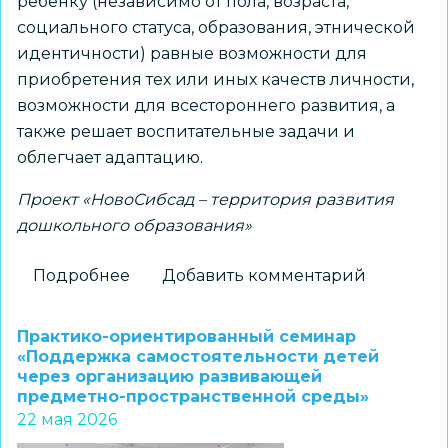
ребенку (независимо от пола, возраста,
социального статуса, образования, этнической
идентичности) равные возможности для
приобретения тех или иных качеств личности,
возможности для всестороннего развития, а
также решает воспитательные задачи и
облегчает адаптацию.
Проект «НовоСибсад – территория развития
дошкольного образования»
Подробнее
о
Добавить комментарий
Педагоги
дошкольного
Практико-ориентированный семинар
образования
«Поддержка самостоятельности детей
через организацию развивающей
обсудили
предметно-пространственной среды»
вопросы
22 мая 2026
организации