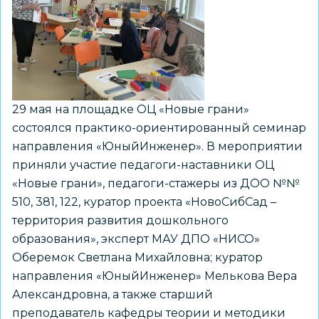
семейному
лету
29 мая на площадке ОЦ «Новые грани»
состоялся практико-ориентированный семинар
направления «ЮныйИнженер». В мероприятии
приняли участие педагоги-наставники ОЦ
«Новые грани», педагоги-стажеры из ДОО №№
510, 381, 122, куратор проекта «НовоСибСад –
территория развития дошкольного
образования», эксперт МАУ ДПО «НИСО»
Оберемок Светлана Михайловна; куратор
направления «ЮныйИнженер» Мелькова Вера
Александровна, а также старший
преподаватель кафедры теории и методики