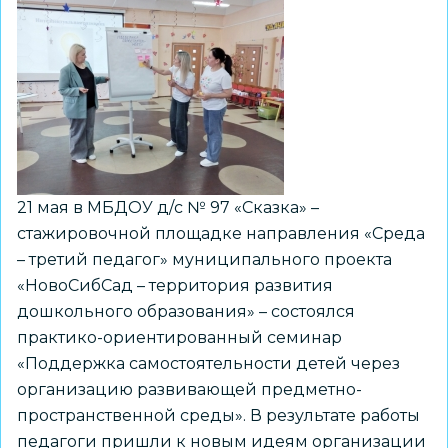
среды
для
успешной
социализации
детей
мигрантов
21 мая в МБДОУ д/с № 97 «Сказка» –
стажировочной площадке направления «Среда
– третий педагог» муниципального проекта
«НовоСибСад – территория развития
дошкольного образования» – состоялся
практико-ориентированный семинар
«Поддержка самостоятельности детей через
организацию развивающей предметно-
пространственной среды». В результате работы
педагоги пришли к новым идеям организации