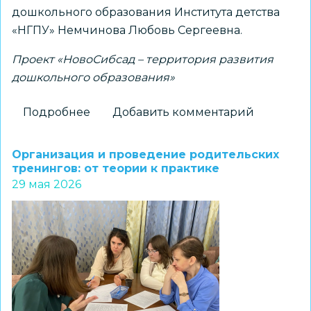
дошкольного образования Института детства
«НГПУ» Немчинова Любовь Сергеевна.
Проект «НовоСибсад – территория развития
дошкольного образования»
Подробнее
о
Добавить комментарий
Особенности
развития
Организация и проведение родительских
инженерного
тренингов: от теории к практике
29 мая 2026
мышления
у
дошкольников
обсудили
на
семинаре