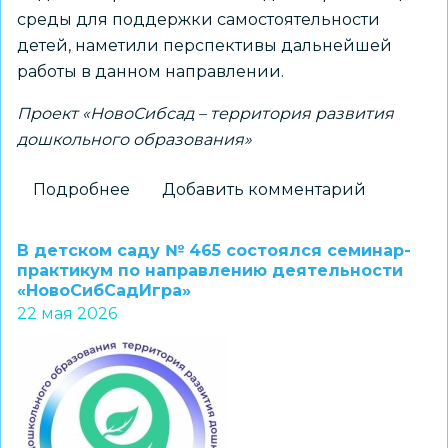
среды для поддержки самостоятельности
детей, наметили перспективы дальнейшей
работы в данном направлении.
Проект «НовоСибсад – территория развития
дошкольного образования»
Подробнее
о
Добавить комментарий
Практико-
ориентированный
В детском саду № 465 состоялся семинар-
семинар
практикум по направлению деятельности
«НовоСибСадИгра»
«Поддержка
22 мая 2026
самостоятельности
детей
через
организацию
развивающей