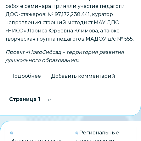
работе семинара приняли участие педагоги
ДОО-стажеров: № 97,172,238,441, куратор
направления старший методист МАУ ДПО
«НИСО» Лариса Юрьевна Климова, а также
творческая группа педагогов МАДОУ д/с № 555.
Проект «НовоСибсад – территория развития
дошкольного образования»
Подробнее
о
Добавить комментарий
Традиции,
которые
Нумерация
Страница 1
Следующая страница
››
объединяют
страниц
Региональные
Исследовательская
соревнования