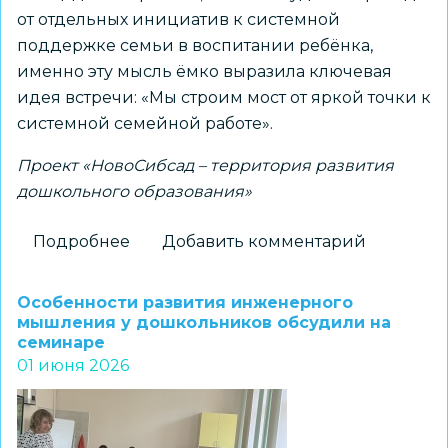
от отдельных инициатив к системной
поддержке семьи в воспитании ребёнка,
именно эту мысль ёмко выразила ключевая
идея встречи: «Мы строим мост от яркой точки к
системной семейной работе».
Проект «НовоСибсад – территория развития
дошкольного образования»
Подробнее
о
Добавить комментарий
«Шаг
в
Особенности развития инженерного
будущее»:
мышления у дошкольников обсудили на
семинаре
от
01 июня 2026
фестиваля
–
к