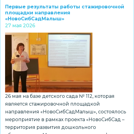
робототехники
Первые результаты работы стажировочной
и
площадки направления
«НовоСибСадМалыш»
даров
27 мая 2026
Фребеля:
от
коврика
до
инженерного
кейса»
26 мая на базе детского сада № 112, которая
является стажировочной площадкой
направления «НовоСибСадМалыш», состоялось
мероприятие в рамках проекта «НовоСибСад –
территория развития дошкольного