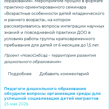
образования». Мероприятие прошло в формате
практико-ориентированного семинара
«Возрастные особенности детей младенческого
и раннего возраста», на котором
рассматривались вопросы интеграции научных
знаний и повседневной практики ДОО в
условиях работы группы кратковременного
пребывания для детей от 6 месяцев до 1,5 лет.
Проект «НовоСибсад – территория развития
дошкольного образования»
Подробнее
о
Добавить комментарий
Первые
результаты
Педагоги дошкольного образования
работы
обсудили вопросы организации среды для
успешной социализации детей мигрантов
стажировочной
25 мая 2026
площадки