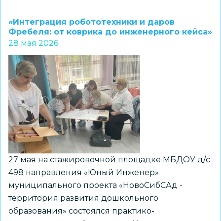
Организация
и
«Интеграция робототехники и даров
проведение
Фребеля: от коврика до инженерного кейса»
28 мая 2026
родительских
тренингов:
от
теории
к
практике
27 мая на стажировочной площадке МБДОУ д/с
498 направления «Юный Инженер»
муниципального проекта «НовоСибСАд -
территория развития дошкольного
образования» состоялся практико-