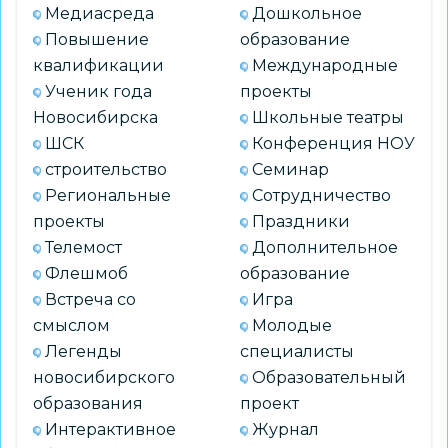
Медиасреда
Дошкольное
Повышение
образование
квалификации
Международные
Ученик года
проекты
Новосибирска
Школьные театры
ШСК
Конференция НОУ
строительство
Семинар
Региональные
Сотрудничество
проекты
Праздники
Телемост
Дополнительное
Флешмоб
образование
Встреча со
Игра
смыслом
Молодые
Легенды
специалисты
новосибирского
Образовательный
образования
проект
Интерактивное
Журнал