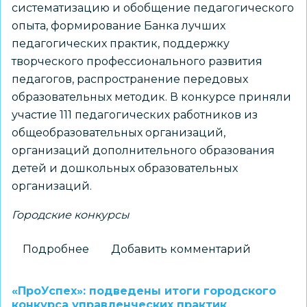
систематизацию и обобщение педагогического
опыта, формирование Банка лучших
педагогических практик, поддержку
творческого профессионального развития
педагогов, распространение передовых
образовательных методик. В конкурсе приняли
участие 111 педагогических работников из
общеобразовательных организаций,
организаций дополнительного образования
детей и дошкольных образовательных
организаций.
Городские конкурсы
Подробнее
о
Добавить комментарий
Подведены
итоги
«ПроУспех»: подведены итоги городского
городского
конкурса управленческих практик