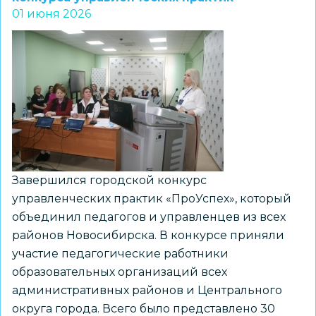
01 июня 2026
конкурса
успешных
педагогических
практик
«От
замысла
до
воплощения»
Завершился городской конкурс
управленческих практик «ПроУспех», который
объединил педагогов и управленцев из всех
районов Новосибирска. В конкурсе приняли
участие педагогические работники
образовательных организаций всех
административных районов и Центрального
округа города. Всего было представлено 30