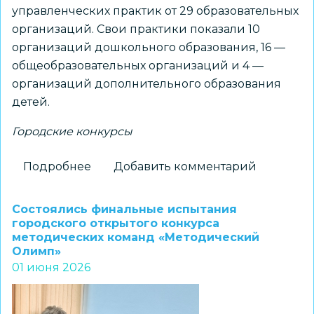
управленческих практик от 29 образовательных
организаций. Свои практики показали 10
организаций дошкольного образования, 16 —
общеобразовательных организаций и 4 —
организаций дополнительного образования
детей.
Городские конкурсы
Подробнее
о
Добавить комментарий
«ПроУспех»:
подведены
Состоялись финальные испытания
итоги
городского открытого конкурса
методических команд «Методический
городского
Олимп»
конкурса
01 июня 2026
управленческих
практик