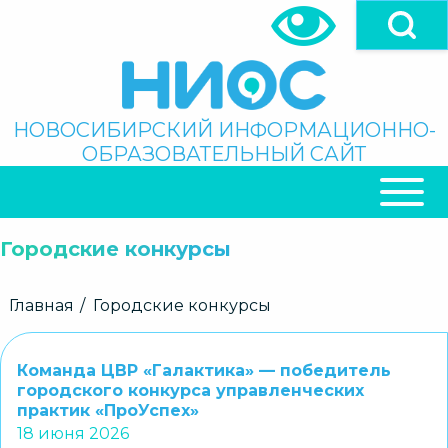
Перейти
к
основному
содержанию
Поиск
НОВОСИБИРСКИЙ ИНФОРМАЦИОННО-
ОБРАЗОВАТЕЛЬНЫЙ САЙТ
ОСНОВНАЯ
НАВИГАЦИЯ
Городские конкурсы
Строка
Главная
Городские конкурсы
навигации
Команда ЦВР «Галактика» — победитель
городского конкурса управленческих
практик «ПроУспех»
18 июня 2026