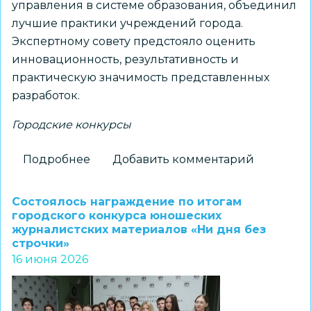
управления в системе образования, объединил
лучшие практики учреждений города.
Экспертному совету предстояло оценить
инновационность, результативность и
практическую значимость представленных
разработок.
Городские конкурсы
Подробнее
о
Добавить комментарий
Команда
ЦВР
Состоялось награждение по итогам
«Галактика»
городского конкурса юношеских
журналистских материалов «Ни дня без
—
строчки»
победитель
16 июня 2026
городского
конкурса
управленческих