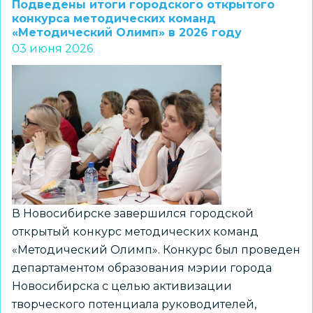
Подведены итоги городского открытого
и
конкурса методических команд
«Методический Олимп» в 2026 году
призеров
03 июня 2026
городского
конкурса
«Дом,
в
котором
я
живу»
В Новосибирске завершился городской
открытый конкурс методических команд
«Методический Олимп». Конкурс был проведен
департаментом образования мэрии города
Новосибирска с целью активизации
творческого потенциала руководителей,