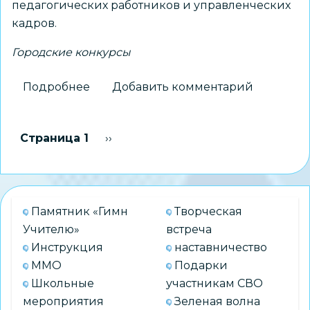
педагогических работников и управленческих
кадров.
Городские конкурсы
Подробнее
о
Добавить комментарий
Состоялись
финальные
Нумерация
Страница 1
Следующая страница
››
испытания
страниц
городского
открытого
конкурса
Памятник «Гимн
Творческая
методических
Учителю»
встреча
команд
Инструкция
наставничество
«Методический
ММО
Подарки
Олимп»
Школьные
участникам СВО
мероприятия
Зеленая волна