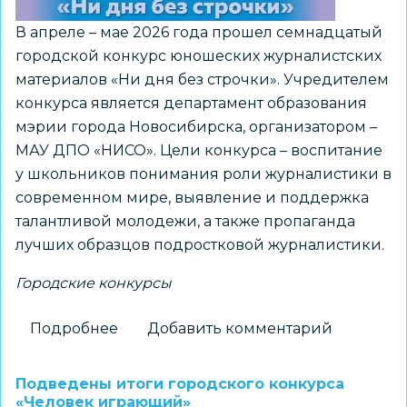
без
строчки»
В апреле – мае 2026 года прошел семнадцатый
городской конкурс юношеских журналистских
материалов «Ни дня без строчки». Учредителем
конкурса является департамент образования
мэрии города Новосибирска, организатором –
МАУ ДПО «НИСО». Цели конкурса – воспитание
у школьников понимания роли журналистики в
современном мире, выявление и поддержка
талантливой молодежи, а также пропаганда
лучших образцов подростковой журналистики.
Городские конкурсы
Подробнее
о
Добавить комментарий
Награждение
призёров
Подведены итоги городского конкурса
городского
«Человек играющий»