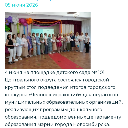
05 июня 2026
конкурса
«Ни
дня
без
строчки»
состоится
16
июня
4 июня на площадке детского сада № 101
Центрального округа состоялся городской
круглый стол подведения итогов городского
конкурса «Человек играющий» для педагогов
муниципальных образовательных организаций,
реализующих программы дошкольного
образования, подведомственных департаменту
образования мэрии города Новосибирска.