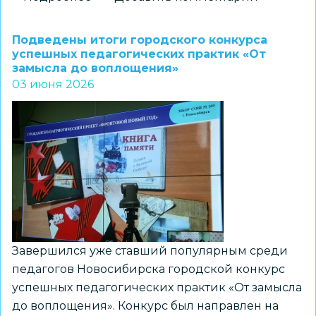
Подведены
итоги
Подведены итоги городского конкурса
городского
успешных педагогических практик «От
замысла до воплощения»
открытого
03 июня 2026
конкурса
методических
команд
«Методический
Олимп»
в
2026
году
Завершился уже ставший популярным среди
педагогов Новосибирска городской конкурс
успешных педагогических практик «От замысла
до воплощения». Конкурс был направлен на