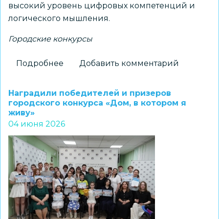
высокий уровень цифровых компетенций и
логического мышления.
Городские конкурсы
Подробнее
о
Добавить комментарий
Состоялась
церемония
Наградили победителей и призеров
награждения
городского конкурса «Дом, в котором я
живу»
победителей
04 июня 2026
и
призёров
городского
конкурса
«IQ-
лидер
2026»