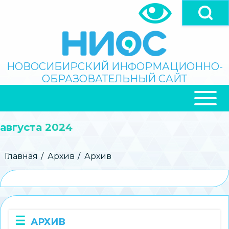
Перейти
к
основному
содержанию
Поиск
НОВОСИБИРСКИЙ ИНФОРМАЦИОННО-
ОБРАЗОВАТЕЛЬНЫЙ САЙТ
ОСНОВНАЯ
НАВИГАЦИЯ
августа 2024
Строка
Главная
Архив
Архив
навигации
АРХИВ