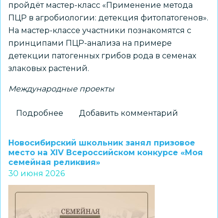
пройдёт мастер-класс «Применение метода
ПЦР в агробиологии: детекция фитопатогенов».
На мастер-классе участники познакомятся с
принципами ПЦР-анализа на примере
детекции патогенных грибов рода в семенах
злаковых растений.
Международные проекты
Подробнее
о
Добавить комментарий
«Альтаир»
проведет
Новосибирский школьник занял призовое
мастер-
место на XIV Всероссийском конкурсе «Моя
семейная реликвия»
класс
30 июня 2026
в
рамках
подготовки
к