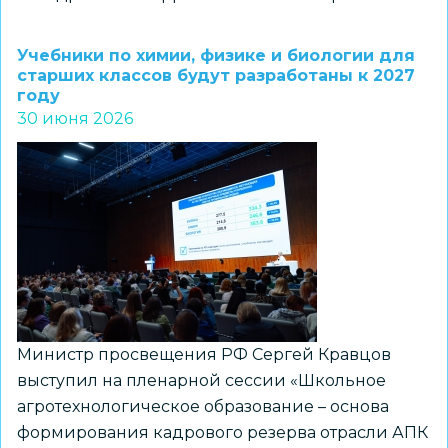
Новосибирцев
приглашают
Учебники по химии, физике и биологии для
на
старших классов будут разработаны к 2027
году
Всероссийский
30 июня 2026
конкурс
«Читаем
всей
семьей»
Министр просвещения РФ Сергей Кравцов
выступил на пленарной сессии «Школьное
агротехнологическое образование – основа
формирования кадрового резерва отрасли АПК