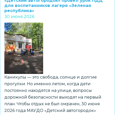
«Детский автогородок» провел урок ПДД
химии,
для воспитанников лагеря «Зеленая
республика»
физике
30 июня 2026
и
биологии
для
старших
классов
будут
разработаны
к
2027
Каникулы — это свобода, солнце и долгие
году
прогулки. Но именно летом, когда дети
постоянно находятся на улице, вопросы
дорожной безопасности выходят на первый
план. Чтобы отдых не был омрачен, 30 июня
2026 года МАУДО «Детский автогородок»