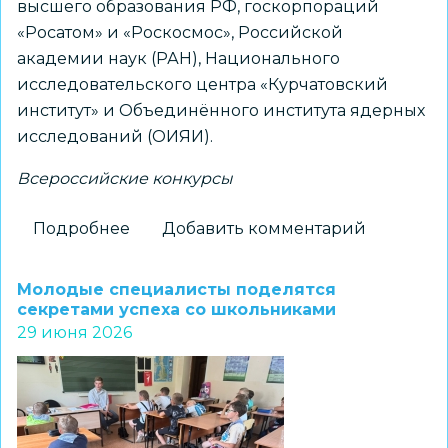
высшего образования РФ, госкорпораций
«Росатом» и «Роскосмос», Российской
академии наук (РАН), Национального
исследовательского центра «Курчатовский
институт» и Объединённого института ядерных
исследований (ОИЯИ).
Всероссийские конкурсы
Подробнее
о
Добавить комментарий
Новосибирские
учителя
Молодые специалисты поделятся
физики
секретами успеха со школьниками
29 июня 2026
стали
лауреатами
Всероссийской
олимпиады
«Лига