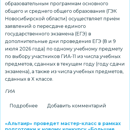
образовательным программам основного
общего и среднего общего образования (ГЭК
Новосибирской области) осуществляет приём
заявлений о пересдаче единого
государственного экзамена (ЕГЭ) в
дополнительные дни проведения ЕГЭ (8 и 9
июля 2026 года) по одному учебному предмету
по выбору участников ГИА-11 из числа учебных
предметов, сданных в текущем году (году сдачи
экзамена), а также из числа учебных предметов,
сданных в X классе.
ГИА
Подробнее
о
Добавить комментарий
ГЭК
Новосибирской
«Альтаир» проведет мастер-класс в рамках
области
подготовки к новому конкурсу «Большие