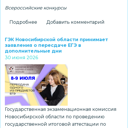
Всероссийские конкурсы
Подробнее
о
Добавить комментарий
Педагог
новосибирского
ГЭК Новосибирской области принимает
лицея
заявления о пересдаче ЕГЭ в
дополнительные дни
вошла
30 июня 2026
в
состав
жюри
заочного
этапа
конкурса
«Директор
Государственная экзаменационная комиссия
года
Новосибирской области по проведению
России»
государственной итоговой аттестации по