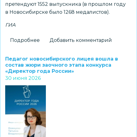
претендуют 1552 выпускника (в прошлом году
в Новосибирске было 1268 медалистов).
ГИА
Подробнее
о
Добавить комментарий
Более
ста
Педагог новосибирского лицея вошла в
стобалльных
состав жюри заочного этапа конкурса
«Директор года России»
результатов
30 июня 2026
получили
новосибирские
выпускники
на
ЕГЭ