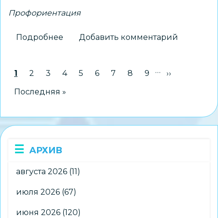
Профориентация
Подробнее
о
Добавить комментарий
Молодые
специалисты
…
Нумерация
Текущая страница
1
Страница
2
Страница
3
Страница
4
Страница
5
Страница
6
Страница
7
Страница
8
Страница
9
Следующая 
››
поделятся
страниц
секретами
Последняя страница
Последняя »
успеха
со
школьниками
АРХИВ
августа 2026
(11)
июля 2026
(67)
июня 2026
(120)