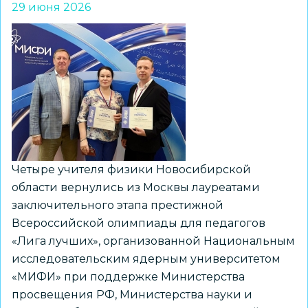
29 июня 2026
ПДД
для
воспитанников
лагеря
«Зеленая
республика»
Четыре учителя физики Новосибирской
области вернулись из Москвы лауреатами
заключительного этапа престижной
Всероссийской олимпиады для педагогов
«Лига лучших», организованной Национальным
исследовательским ядерным университетом
«МИФИ» при поддержке Министерства
просвещения РФ, Министерства науки и