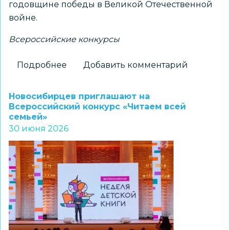
годовщине победы в Великой Отечественной
войне.
Всероссийские конкурсы
Подробнее
о
Добавить комментарий
Новосибирский
школьник
Новосибирцев приглашают на
занял
Всероссийский конкурс «Читаем всей
семьей»
призовое
30 июня 2026
место
на
XIV
Всероссийском
конкурсе
«Моя
семейная
реликвия»