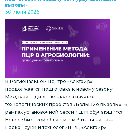
вызовы»
принимает
30 июня 2026
заявления
о
пересдаче
ЕГЭ
в
дополнительные
дни
В Региональном центре «Альтаир»
продолжается подготовка к новому сезону
Международного конкурса научно-
технологических проектов «Большие вызовы». В
рамках установочной сессии для обучающихся
Новосибирской области 2 и 3 июля на базе
Парка науки и технологий РЦ «Альтаир»