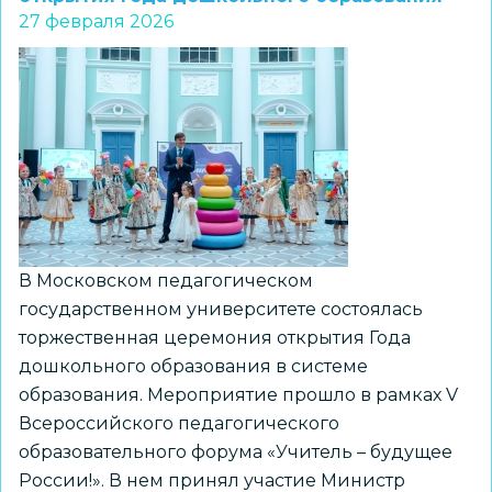
27 февраля 2026
разработан
новый
проект
«Добрые
игры»
В Московском педагогическом
государственном университете состоялась
торжественная церемония открытия Года
дошкольного образования в системе
образования. Мероприятие прошло в рамках V
Всероссийского педагогического
образовательного форума «Учитель – будущее
России!». В нем принял участие Министр