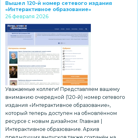
школе
Вышел 120-й номер сетевого издания
№
«Интерактивное образование»
26 февраля 2026
112
прошел
школьный
этап
конкурса
«Китайский
язык
—
это
мост»
Уважаемые коллеги! Представляем вашему
вниманию очередной (120-й) номер сетевого
издания «Интерактивное образование»,
который теперь доступен на обновлённом
ресурсе с новым дизайном: Главная |
Интерактивное образование. Архив
предыдущих выпусков также сохранён на