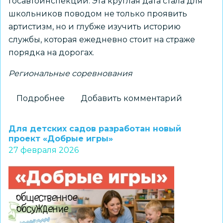
Госавтоинспекции. Эта круглая дата стала для
школьников поводом не только проявить
артистизм, но и глубже изучить историю
службы, которая ежедневно стоит на страже
порядка на дорогах.
Региональные соревнования
Подробнее
о
Добавить комментарий
Муниципальный
этап
Для детских садов разработан новый
регионального
проект «Добрые игры»
27 февраля 2026
конкурса-
фестиваля
«Зеленая
волна-2026»
прошел
в