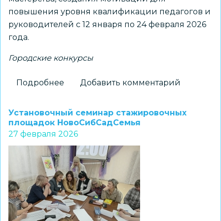
повышения уровня квалификации педагогов и
руководителей с 12 января по 24 февраля 2026
года.
Городские конкурсы
Подробнее
о
Добавить комментарий
Подведены
итоги
Установочный семинар стажировочных
конкурса
площадок НовоСибСадСемья
27 февраля 2026
на
получение
бюджетного
образовательного
сертификата