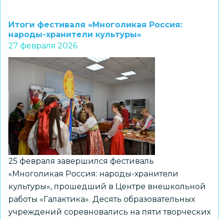
Установочный
семинар
Итоги фестиваля «Многоликая Россия:
стажировочных
народы-хранители культуры»
27 февраля 2026
площадок
НовоСибСадСемья
25 февраля завершился фестиваль
«Многоликая Россия: народы-хранители
культуры», прошедший в Центре внешкольной
работы «Галактика». Десять образовательных
учреждений соревновались на пяти творческих