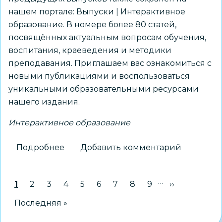
нашем портале: Выпуски | Интерактивное
образование. В номере более 80 статей,
посвящённых актуальным вопросам обучения,
воспитания, краеведения и методики
преподавания. Приглашаем вас ознакомиться с
новыми публикациями и воспользоваться
уникальными образовательными ресурсами
нашего издания.
Интерактивное образование
Подробнее
о
Добавить комментарий
Вышел
120-
…
Нумерация
Текущая страница
1
Страница
2
Страница
3
Страница
4
Страница
5
Страница
6
Страница
7
Страница
8
Страница
9
Следующая 
››
й
страниц
номер
Последняя страница
Последняя »
сетевого