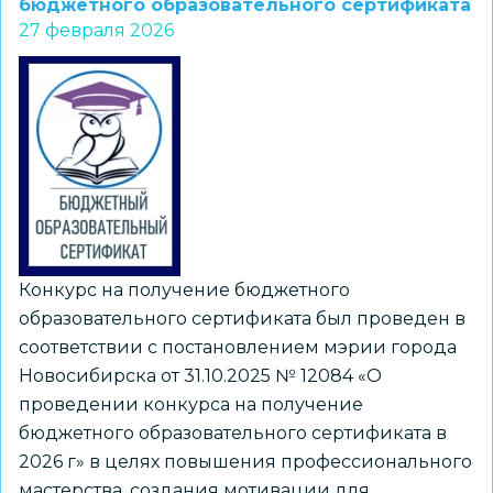
тур
бюджетного образовательного сертификата
27 февраля 2026
городского
профессионального
конкурса
«Воспитатель
года
города
Новосибирска»
Конкурс на получение бюджетного
образовательного сертификата был проведен в
соответствии с постановлением мэрии города
Новосибирска от 31.10.2025 № 12084 «О
проведении конкурса на получение
бюджетного образовательного сертификата в
2026 г» в целях повышения профессионального
мастерства, создания мотивации для