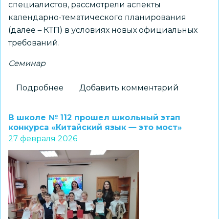
специалистов, рассмотрели аспекты
календарно-тематического планирования
(далее – КТП) в условиях новых официальных
требований.
Семинар
Подробнее
о
Добавить комментарий
Педагоги
ДОО
В школе № 112 прошел школьный этап
обсудили
конкурса «Китайский язык — это мост»
27 февраля 2026
вопросы
проектирования
образовательного
процесса
в
соответствии
с