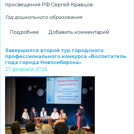
просвещения РФ Сергей Кравцов.
Год дошкольного образования
Подробнее
о
Добавить комментарий
Состоялась
торжественная
Завершился второй тур городского
церемония
профессионального конкурса «Воспитатель
года города Новосибирска»
открытия
27 февраля 2026
Года
дошкольного
образования