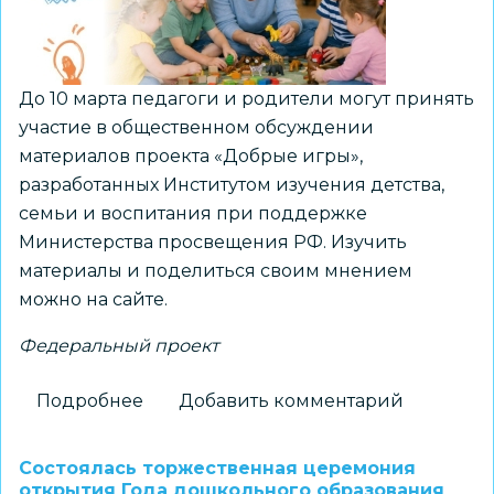
Кировском,
Ленинском,
Октябрьском
районах
До 10 марта педагоги и родители могут принять
и
участие в общественном обсуждении
Центральном
материалов проекта «Добрые игры»,
округе
разработанных Институтом изучения детства,
семьи и воспитания при поддержке
Министерства просвещения РФ. Изучить
материалы и поделиться своим мнением
можно на сайте.
Федеральный проект
Подробнее
о
Добавить комментарий
Для
детских
Состоялась торжественная церемония
садов
открытия Года дошкольного образования