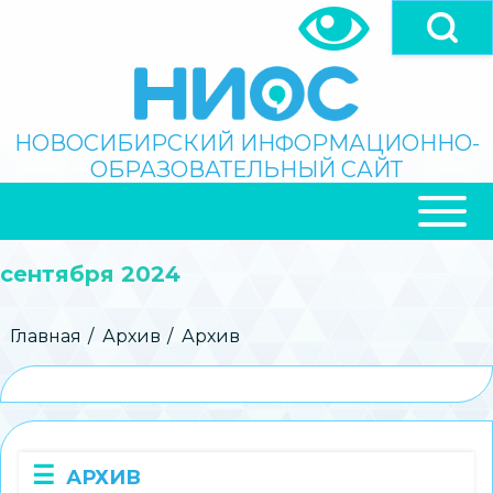
Перейти
к
основному
содержанию
Поиск
НОВОСИБИРСКИЙ ИНФОРМАЦИОННО-
ОБРАЗОВАТЕЛЬНЫЙ САЙТ
ОСНОВНАЯ
НАВИГАЦИЯ
сентября 2024
Строка
Главная
Архив
Архив
навигации
АРХИВ