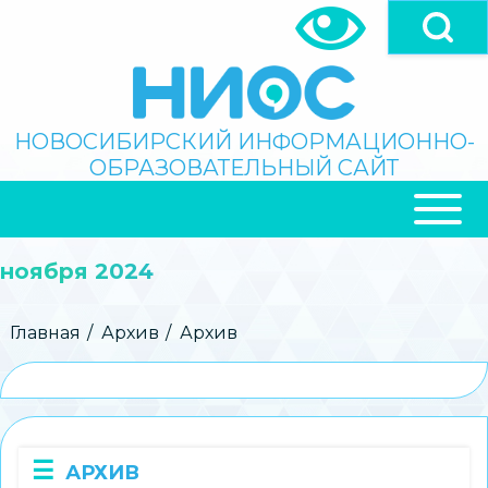
Перейти
к
основному
содержанию
Поиск
НОВОСИБИРСКИЙ ИНФОРМАЦИОННО-
ОБРАЗОВАТЕЛЬНЫЙ САЙТ
ОСНОВНАЯ
НАВИГАЦИЯ
ноября 2024
Строка
Главная
Архив
Архив
навигации
АРХИВ