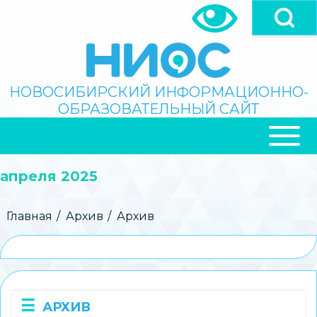
Перейти
к
основному
содержанию
Поиск
НОВОСИБИРСКИЙ ИНФОРМАЦИОННО-
ОБРАЗОВАТЕЛЬНЫЙ САЙТ
ОСНОВНАЯ
НАВИГАЦИЯ
апреля 2025
Строка
Главная
Архив
Архив
навигации
АРХИВ