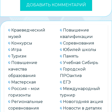
Краеведческий
Повышение
музей
квалификации
Конкурсы
Соревнования
Игра
Юбилей школы
Туризм
Память
Повышение
Учебная Сибирь
качества
Городской
образования
ПРОактив
Мастерская
ЕГЭ
Россия – мои
Международный
горизонты
турнир
Региональные
Новогодняя акция
соревнования
Новости в деталях