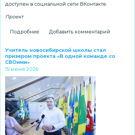
доступен в социальной сети ВКонтакте.
Проект
Подробнее
о
Добавить комментарий
Голос
добра:
Учитель новосибирской школы стал
ученики
призером проекта «В одной команде со
СВОими»
МАОУ
15 июня 2026
СОШ
№215
подарили
голос
«Книге
для
Тёмы»