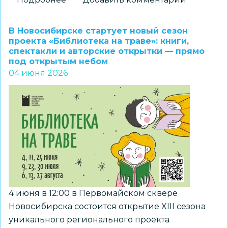
Учитель
новосибирской
В Новосибирске стартует новый сезон
школы
проекта «Библиотека на траве»: книги,
спектакли и авторские открытки — прямо
стал
под открытым небом
призером
04 июня 2026
проекта
«В
одной
команде
со
СВОими»
4 июня в 12:00 в Первомайском сквере
Новосибирска состоится открытие XIII сезона
уникального регионального проекта