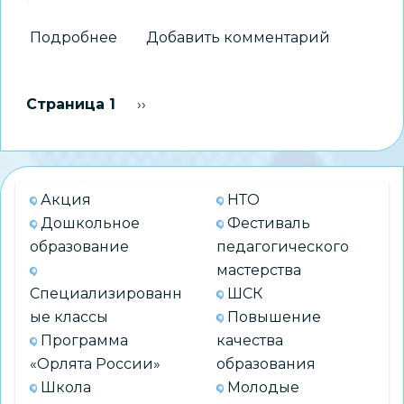
Подробнее
о
Добавить комментарий
В
Новосибирске
Нумерация
Страница 1
Следующая страница
››
открыли
страниц
памятный
знак
выдающемуся
Акция
НТО
педагогу
Дошкольное
Фестиваль
Людмиле
образование
педагогического
Александровне
мастерства
Черкашиной
Специализированн
ШСК
ые классы
Повышение
Программа
качества
«Орлята России»
образования
Школа
Молодые