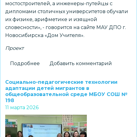
мостостроителей, а инженеры-путейцы с
дипломами столичных университетов обучали
их физике, арифметике и изящной
словесности», - говорится на сайте МАУ ДПО г.
Новосибирска «Дом Учителя».
Проект
Подробнее
о
Добавить комментарий
Новосибирский
Дом
Социально-педагогические технологии
Учителя
адаптации детей мигрантов в
общеобразовательной среде МБОУ СОШ №
реализует
198
проект,
11 марта 2026
посвященный
100-
летию
ГОРОНО