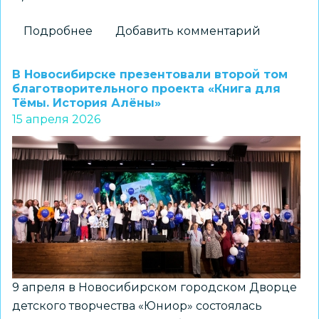
Подробнее
о
Добавить комментарий
Состоялась
церемония
В Новосибирске презентовали второй том
награждения
благотворительного проекта «Книга для
Тёмы. История Алёны»
участников
15 апреля 2026
городского
проекта
«Интеллект»
9 апреля в Новосибирском городском Дворце
детского творчества «Юниор» состоялась