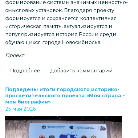
формирование системы значимых ценностно-
смысловых установок. Благодаря проекту
формируется и сохраняется коллективная
историческая память, актуализируется и
популяризируется история России среди
обучающихся города Новосибирска.
Проект
Подробнее
о
Добавить комментарий
Состоялось
награждение
Подведены итоги городского историко-
по
просветительского проекта «Моя страна –
моя биография»
итогам
25 мая 2026
городского
проекта
«Моя
страна