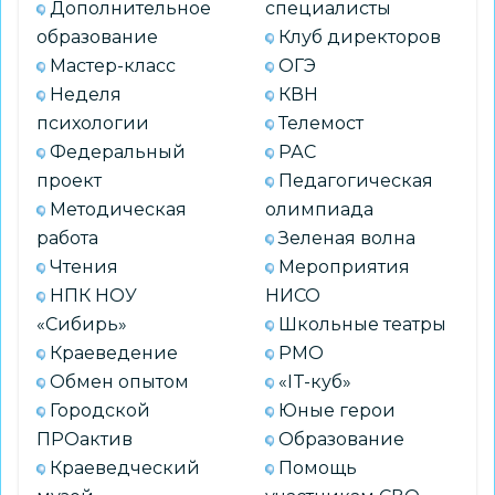
Дополнительное
специалисты
образование
Клуб директоров
Мастер-класс
ОГЭ
Неделя
КВН
психологии
Телемост
Федеральный
РАС
проект
Педагогическая
Методическая
олимпиада
работа
Зеленая волна
Чтения
Мероприятия
НПК НОУ
НИСО
«Сибирь»
Школьные театры
Краеведение
РМО
Обмен опытом
«IT-куб»
Городской
Юные герои
ПРОактив
Образование
Краеведческий
Помощь