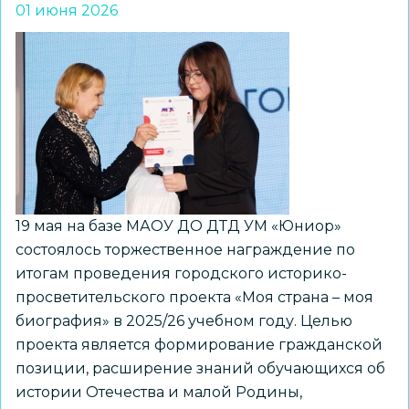
01 июня 2026
сезон
проекта
«Библиотека
на
траве»:
книги,
спектакли
и
авторские
19 мая на базе МАОУ ДО ДТД УМ «Юниор»
открытки
состоялось торжественное награждение по
—
итогам проведения городского историко-
прямо
просветительского проекта «Моя страна – моя
под
биография» в 2025/26 учебном году. Целью
открытым
проекта является формирование гражданской
небом
позиции, расширение знаний обучающихся об
истории Отечества и малой Родины,