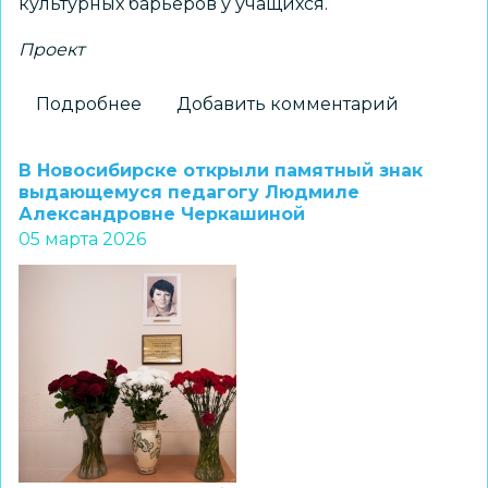
культурных барьеров у учащихся.
Проект
Подробнее
о
Добавить комментарий
Социально-
педагогические
В Новосибирске открыли памятный знак
технологии
выдающемуся педагогу Людмиле
Александровне Черкашиной
адаптации
05 марта 2026
детей
мигрантов
в
общеобразовательной
среде
МБОУ
СОШ
№
198