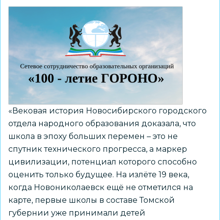
том
благотворительного
проекта
«Книга
для
Тёмы.
История
Алёны»
«Вековая история Новосибирского городского
отдела народного образования доказала, что
школа в эпоху больших перемен – это не
спутник технического прогресса, а маркер
цивилизации, потенциал которого способно
оценить только будущее. На излёте 19 века,
когда Новониколаевск ещё не отметился на
карте, первые школы в составе Томской
губернии уже принимали детей