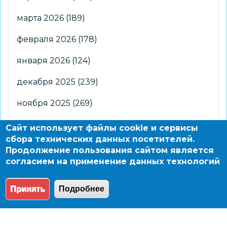
марта 2026
(189)
февраля 2026
(178)
января 2026
(124)
декабря 2025
(239)
ноября 2025
(269)
октября 2025
(266)
Сайт использует файлы cookie и сервисы
сбора технических данных посетителей.
сентября 2025
(176)
Продолжение пользования сайтом является
согласием на применение данных технологий
августа 2025
(2)
Принять
Подробнее
© 2004 - 2026 Новосибирский информационно-
образовательный сайт по заказу департамента