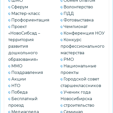
ШМО
Обмен опытом
Сферум
Волонтерство
Мастер-класс
ПДД
Профориентация
Фотовыставка
Проект
Чемпионат
«НовоСибсад –
Конференция НОУ
территория
Конкурс
развития
профессионального
дошкольного
мастерства
образования»
РМО
ММО
Национальные
Поздравления
проекты
Акции
Городской совет
НТО
старшеклассников
Победа
Ученик года
Бесплатный
Новосибирска
проезд
строительство
Медиасреда
Семинар