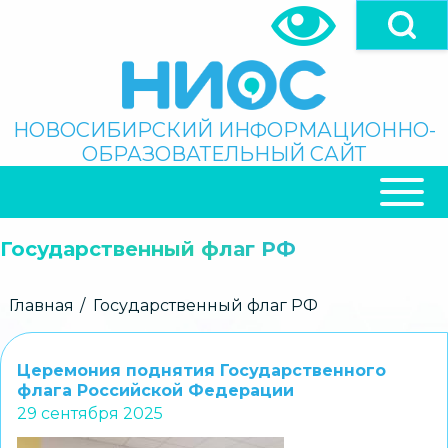
Перейти
к
основному
содержанию
Поиск
НОВОСИБИРСКИЙ ИНФОРМАЦИОННО-
ОБРАЗОВАТЕЛЬНЫЙ САЙТ
ОСНОВНАЯ
НАВИГАЦИЯ
Государственный флаг РФ
Строка
Главная
Государственный флаг РФ
навигации
Церемония поднятия Государственного
флага Российской Федерации
29 сентября 2025