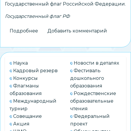
Государственный флаг Российской Федерации.
Государственный флаг РФ
Подробнее
о
Добавить комментарий
Церемония
поднятия
Государственного
флага
Наука
Новости в деталях
Российской
Кадровый резерв
Фестиваль
Федерации
Конкурсы
дошкольного
Флагманы
образования
образования
Рождественские
Международный
образовательные
турнир
чтения
Совещание
Федеральный
Акция
проект