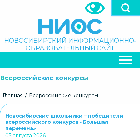
Перейти
к
основному
содержанию
Поиск
НОВОСИБИРСКИЙ ИНФОРМАЦИОННО-
ОБРАЗОВАТЕЛЬНЫЙ САЙТ
ОСНОВНАЯ
НАВИГАЦИЯ
Всероссийские конкурсы
Строка
Главная
Всероссийские конкурсы
навигации
Новосибирские школьники – победители
всероссийского конкурса «Большая
перемена»
05 августа 2026