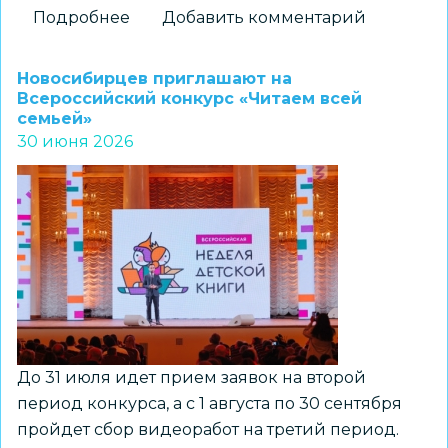
Подробнее
о
Добавить комментарий
Новосибирский
школьник
Новосибирцев приглашают на
занял
Всероссийский конкурс «Читаем всей
семьей»
призовое
30 июня 2026
место
на
XIV
Всероссийском
конкурсе
«Моя
семейная
реликвия»
До 31 июля идет прием заявок на второй
период конкурса, а с 1 августа по 30 сентября
пройдет сбор видеоработ на третий период.