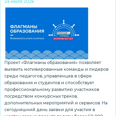
24 июля 2026
и
их
наставников
приглашают
к
участию
в
региональном
конкурсе
Проект «Флагманы образования» позволяет
«ПРО
выявить мотивированные команды и лидеров
Большие
среди педагогов, управленцев в сфере
вызовы»
образования и студентов и способствует
профессиональному развитию участников
посредством конкурсных треков,
дополнительных мероприятий и сервисов. На
сегодняшний день заявки для участия в