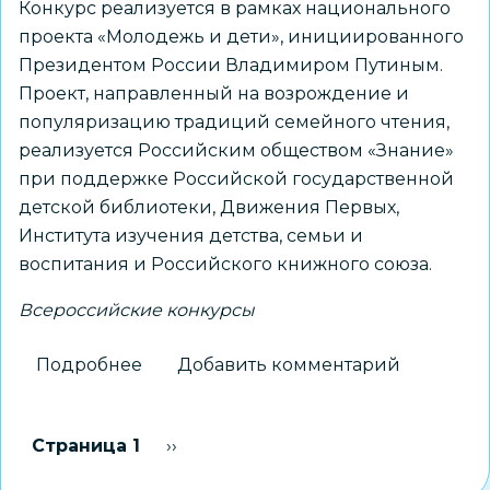
Конкурс реализуется в рамках национального
проекта «Молодежь и дети», инициированного
Президентом России Владимиром Путиным.
Проект, направленный на возрождение и
популяризацию традиций семейного чтения,
реализуется Российским обществом «Знание»
при поддержке Российской государственной
детской библиотеки, Движения Первых,
Института изучения детства, семьи и
воспитания и Российского книжного союза.
Всероссийские конкурсы
Подробнее
о
Добавить комментарий
Новосибирцев
приглашают
Нумерация
Страница 1
Следующая страница
››
на
страниц
Всероссийский