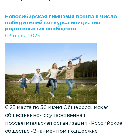
Начался
приём
Новосибирская гимназия вошла в число
заявок
победителей конкурса инициатив
родительских сообществ
на
03 июля 2026
участие
во
Всероссийском
конкурсе
сочинений
2026
С 25 марта по 30 июня Общероссийская
общественно-государственная
просветительская организация «Российское
общество «Знание» при поддержке