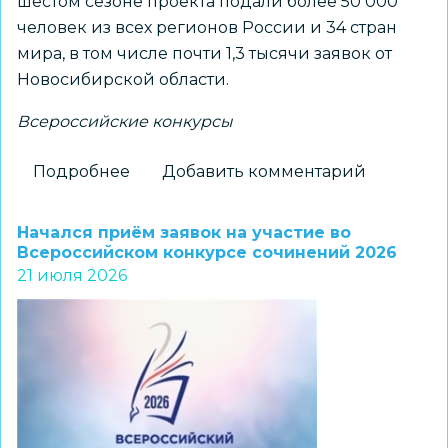
шестом сезоне проекта подали более 50 000
человек из всех регионов России и 34 стран
мира, в том числе почти 1,3 тысячи заявок от
Новосибирской области.
Всероссийские конкурсы
Подробнее
о
Добавить комментарий
Продолжается
регистрация
Начался приём заявок на участие во
в
Всероссийском конкурсе сочинений 2026
21 июля 2026
проект
«Флагманы
образования»
для
участников
из
Новосибирской