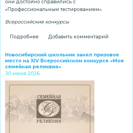
они достойно справились с
«Профессиональным тестированием».
Всероссийские конкурсы
Подробнее
о
Добавить комментарий
Педагог
новосибирского
Новосибирский школьник занял призовое
лицея
место на XIV Всероссийском конкурсе «Моя
семейная реликвия»
вошла
30 июня 2026
в
состав
жюри
заочного
этапа
конкурса
«Директор
года