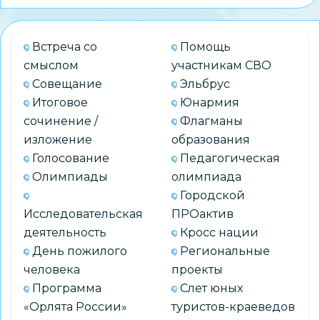
конкурс
«Читаем
Встреча со
Помощь
всей
смыслом
участникам СВО
семьей»
Совещание
Эльбрус
Итоговое
Юнармия
сочинение /
Флагманы
изложение
образования
Голосование
Педагогическая
Олимпиады
олимпиада
Городской
Исследовательская
ПРОактив
деятельность
Кросс нации
День пожилого
Региональные
человека
проекты
Программа
Слет юных
«Орлята России»
туристов-краеведов