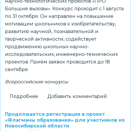
научно-технологических проектов «ПРО
Большие вызовы». Конкурс проходит с 1 августа
по 31 октября. Он направлен на повышение
мотивации школьников к изобретательству,
развитию научной, познавательной и
творческой активности, содействует
продвижению школьных научно-
исследовательских, инженерно-технических
проектов. Приём заявок проводится до 18
сентября.
Всероссийские конкурсы
Подробнее
о
Добавить комментарий
Школьников
1–
Продолжается регистрация в проект
7
«Флагманы образования» для участников из
Новосибирской области
классов