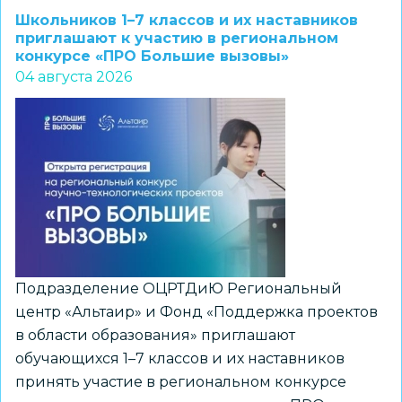
прием
Школьников 1–7 классов и их наставников
заявок
приглашают к участию в региональном
конкурсе «ПРО Большие вызовы»
на
04 августа 2026
конкурс
«Лучший
школьный
педагог-
библиотекарь
России»
Подразделение ОЦРТДиЮ Региональный
центр «Альтаир» и Фонд «Поддержка проектов
в области образования» приглашают
обучающихся 1–7 классов и их наставников
принять участие в региональном конкурсе