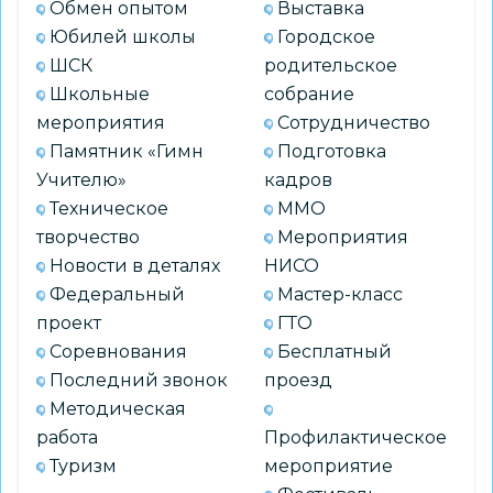
Обмен опытом
Выставка
Юбилей школы
Городское
ШСК
родительское
Школьные
собрание
мероприятия
Сотрудничество
Памятник «Гимн
Подготовка
Учителю»
кадров
Техническое
ММО
творчество
Мероприятия
Новости в деталях
НИСО
Федеральный
Мастер-класс
проект
ГТО
Соревнования
Бесплатный
Последний звонок
проезд
Методическая
работа
Профилактическое
Туризм
мероприятие