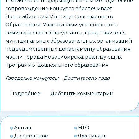
техническое, информационное и методическое
сопровождение конкурса обеспечивает
Новосибирский Институт Современного
Образования. Участниками установочного
семинара стали конкурсанты, представители
муниципальных образовательных организаций
подведомственных департаменту образования
мэрии города Новосибирска, реализующих
программы дошкольного образования.
Городские конкурсы
Воспитатель года
Подробнее
о
Добавить комментарий
Состоялся
установочный
семинар
для
Акция
НТО
участников
Дошкольное
Фестиваль