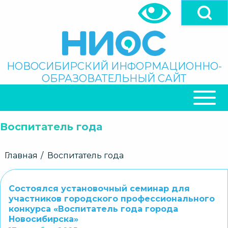
Перейти
к
основному
содержанию
Поиск
НОВОСИБИРСКИЙ ИНФОРМАЦИОННО-
ОБРАЗОВАТЕЛЬНЫЙ САЙТ
ОСНОВНАЯ
НАВИГАЦИЯ
Воспитатель года
Строка
Главная
Воспитатель года
навигации
Состоялся установочный семинар для
участников городского профессионального
конкурса «Воспитатель года города
Новосибирска»