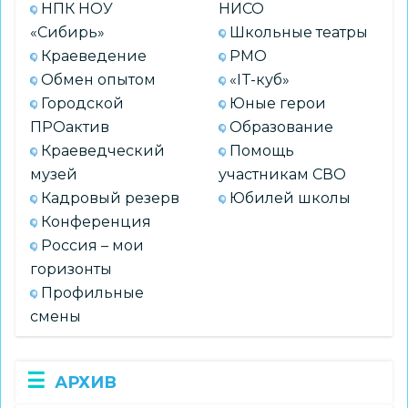
НПК НОУ
НИСО
«Сибирь»
Школьные театры
Краеведение
РМО
Обмен опытом
«IT-куб»
Городской
Юные герои
ПРОактив
Образование
Краеведческий
Помощь
музей
участникам СВО
Кадровый резерв
Юбилей школы
Конференция
Россия – мои
горизонты
Профильные
смены
АРХИВ