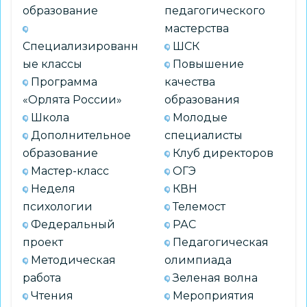
городского
образование
педагогического
профессионального
мастерства
конкурса
Специализированн
ШСК
«Воспитатель
ые классы
Повышение
года
Программа
качества
города
«Орлята России»
образования
Новосибирска»
Школа
Молодые
Дополнительное
специалисты
образование
Клуб директоров
Мастер-класс
ОГЭ
Неделя
КВН
психологии
Телемост
Федеральный
РАС
проект
Педагогическая
Методическая
олимпиада
работа
Зеленая волна
Чтения
Мероприятия