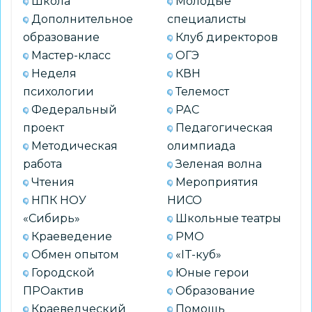
Школа
Молодые
Дополнительное
специалисты
образование
Клуб директоров
Мастер-класс
ОГЭ
Неделя
КВН
психологии
Телемост
Федеральный
РАС
проект
Педагогическая
Методическая
олимпиада
работа
Зеленая волна
Чтения
Мероприятия
НПК НОУ
НИСО
«Сибирь»
Школьные театры
Краеведение
РМО
Обмен опытом
«IT-куб»
Городской
Юные герои
ПРОактив
Образование
Краеведческий
Помощь