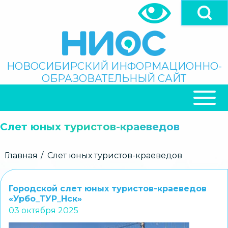
Перейти
к
основному
содержанию
Поиск
НОВОСИБИРСКИЙ ИНФОРМАЦИОННО-
ОБРАЗОВАТЕЛЬНЫЙ САЙТ
ОСНОВНАЯ
НАВИГАЦИЯ
Слет юных туристов-краеведов
Строка
Главная
Слет юных туристов-краеведов
навигации
Городской слет юных туристов-краеведов
«Урбо_ТУР_Нск»
03 октября 2025