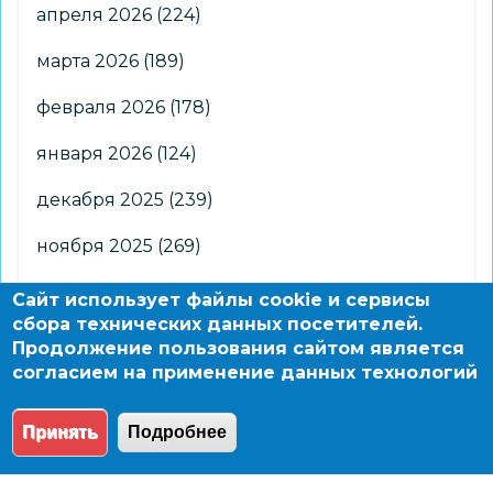
апреля 2026
(224)
марта 2026
(189)
февраля 2026
(178)
января 2026
(124)
декабря 2025
(239)
ноября 2025
(269)
октября 2025
(266)
Сайт использует файлы cookie и сервисы
сбора технических данных посетителей.
сентября 2025
(176)
Продолжение пользования сайтом является
согласием на применение данных технологий
августа 2025
(2)
Принять
Подробнее
© 2004 - 2026 Новосибирский информационно-
образовательный сайт по заказу департамента