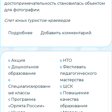
достопримечательность становилась объектом
для фотографии.
Слет юных туристов-краеведов
Подробнее
о
Добавить комментарий
Городской
слет
юных
туристов-
Акция
НТО
краеведов
Дошкольное
Фестиваль
«Урбо_ТУР_Нск»
образование
педагогического
мастерства
Специализированн
ШСК
ые классы
Повышение
Программа
качества
«Орлята России»
образования