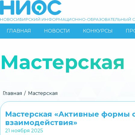
Перейти
к
основному
НОВОСИБИРСКИЙ ИНФОРМАЦИОННО-ОБРАЗОВАТЕЛЬНЫЙ С
содержанию
ГЛАВНАЯ
НОВОСТИ
КОНКУРСЫ
ПР
ОСНОВНАЯ
Поиск
НАВИГАЦИЯ
Мастерская
Строка
Главная
Мастерская
навигации
Мастерская «Активные формы 
взаимодействия»
21 ноября 2025