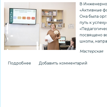
В Инженерно
«Активные ф
Она была орг
путь к успех
«Педагогичес
посвящено в
школы, напра
Мастерская
Подробнее
о
Добавить комментарий
Мастерская
«Активные
формы
общественно-
семейного
взаимодействия»