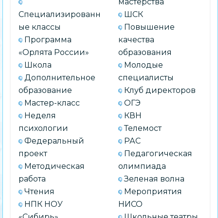
мастерства
Специализированн
ШСК
ые классы
Повышение
Программа
качества
«Орлята России»
образования
Школа
Молодые
Дополнительное
специалисты
образование
Клуб директоров
Мастер-класс
ОГЭ
Неделя
КВН
психологии
Телемост
Федеральный
РАС
проект
Педагогическая
Методическая
олимпиада
работа
Зеленая волна
Чтения
Мероприятия
НПК НОУ
НИСО
«Сибирь»
Школьные театры