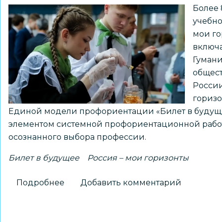
Более 
учебно
мои го
включа
Гумани
общес
России
горизо
Единой модели профориентации «Билет в будуще
элементом системной профориентационной работ
осознанного выбора профессии.
Билет в будущее
Россия – мои горизонты
Подробнее
о
Добавить комментарий
Профориентационный
курс
«Россия