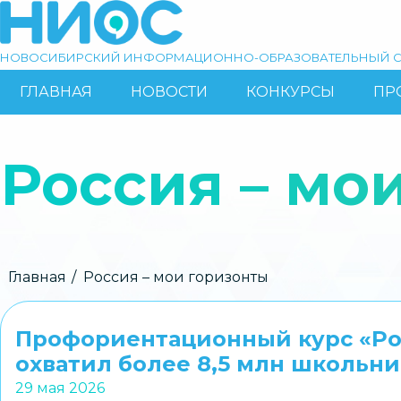
Перейти
к
основному
НОВОСИБИРСКИЙ ИНФОРМАЦИОННО-ОБРАЗОВАТЕЛЬНЫЙ С
содержанию
ГЛАВНАЯ
НОВОСТИ
КОНКУРСЫ
ПР
ОСНОВНАЯ
Поиск
НАВИГАЦИЯ
Россия – мо
Строка
Главная
Россия – мои горизонты
навигации
Профориентационный курс «Ро
охватил более 8,5 млн школьни
29 мая 2026