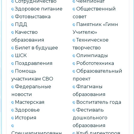
Сотрудничество
Чемпионат
Здоровое питание
Общественный
Фотовыставка
совет
ПДД
Памятник «Гимн
Качество
Учителю»
образования
Техническое
Билет в будущее
творчество
ШСК
Олимпиады
Поздравления
Робототехника
Помощь
Образовательный
участникам СВО
проект
Федеральные
Флагманы
новости
образования
Мастерская
Воспитатель года
Здоровье
Фестиваль
История
дошкольного
образования
Специализированн
Клуб директоров