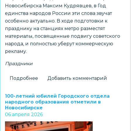
Новосибирска Максим Кудрявцев, в Год
единства народов России эти слова звучат
особенно актуально. В ходе подготовки к
празднику на станциях метро разместят
материалы, посвященные подвигу советского
народа, и полностью уберут коммерческую
рекламу.
Праздники
Подробнее
о
Добавить комментарий
«Всем
миром,
100-летний юбилей Городского отдела
всем
народного образования отметили в
Новосибирске
народом!»
06 апреля 2026
–
утверждена