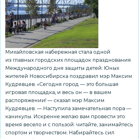
национальных
культур
на
набережной,
концерты,
экскурсии
и
Михайловская набережная стала одной
фестивали
из главных городских площадок празднования
Международного дня защиты детей. Юных
жителей Новосибирска поздравил мэр Максим
Кудрявцев. «Сегодня город — это большая
игровая площадка, и весь он — в вашем
распоряжении! — сказал мэр Максим
Кудрявцев. — Наступила замечательная пора —
каникулы. Искренне желаю вам провести это
время весело и с пользой: читайте, занимайтесь
спортом и творчеством. Набирайтесь сил