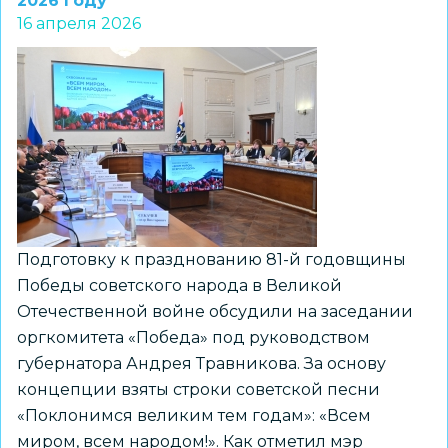
2026 году
Оби:
16 апреля 2026
метание
лёгости
и
знакомство
с
флажным
семафором
от
курсантов
Подготовку к празднованию 81-й годовщины
«Каравеллы»
Победы советского народа в Великой
Отечественной войне обсудили на заседании
оргкомитета «Победа» под руководством
губернатора Андрея Травникова. За основу
концепции взяты строки советской песни
«Поклонимся великим тем годам»: «Всем
миром, всем народом!». Как отметил мэр