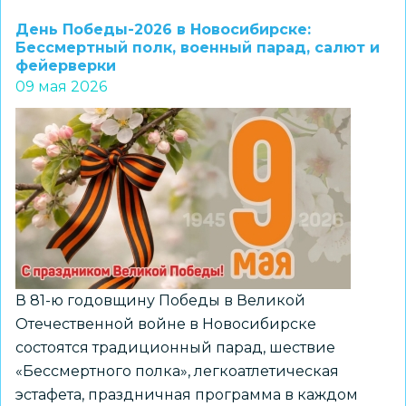
защиты
День Победы-2026 в Новосибирске:
детей:
Бессмертный полк, военный парад, салют и
фейерверки
яркий
09 мая 2026
праздник
прошёл
в
Новосибирске
В 81-ю годовщину Победы в Великой
Отечественной войне в Новосибирске
состоятся традиционный парад, шествие
«Бессмертного полка», легкоатлетическая
эстафета, праздничная программа в каждом