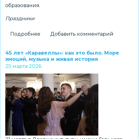
образования.
Праздники
Подробнее
о
Добавить комментарий
100-
летний
45 лет «Каравеллы»: как это было. Море
юбилей
эмоций, музыка и живая история
25 марта 2026
Городского
отдела
народного
образования
отметили
в
Новосибирске