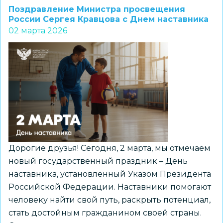
лет
Поздравление Министра просвещения
«Каравеллы»:
России Сергея Кравцова с Днем наставника
02 марта 2026
как
это
было.
Море
эмоций,
музыка
и
живая
история
Дорогие друзья! Сегодня, 2 марта, мы отмечаем
новый государственный праздник – День
наставника, установленный Указом Президента
Российской Федерации. Наставники помогают
человеку найти свой путь, раскрыть потенциал,
стать достойным гражданином своей страны.