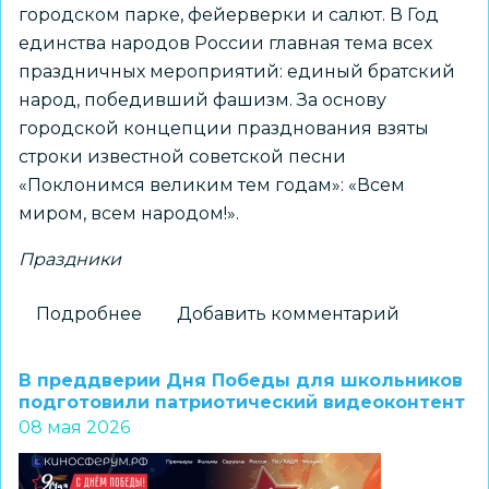
городском парке, фейерверки и салют. В Год
единства народов России главная тема всех
праздничных мероприятий: единый братский
народ, победивший фашизм. За основу
городской концепции празднования взяты
строки известной советской песни
«Поклонимся великим тем годам»: «Всем
миром, всем народом!».
Праздники
Подробнее
о
Добавить комментарий
День
Победы-2026
В преддверии Дня Победы для школьников
в
подготовили патриотический видеоконтент
08 мая 2026
Новосибирске:
Бессмертный
полк,