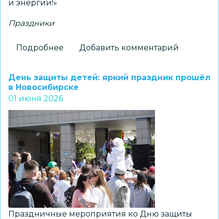
и энергии!»
Праздники
Подробнее
о
Добавить комментарий
День
защиты
День защиты детей: яркий праздник прошёл
детей
в Новосибирске
01 июня 2026
отметили
на
Михайловской
набережной
Праздничные мероприятия ко Дню защиты