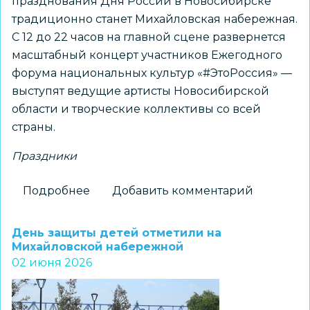
празднования Дня России в Новосибирске
традиционно станет Михайловская набережная.
С 12 до 22 часов на главной сцене развернется
масштабный концерт участников Ежегодного
форума национальных культур «#ЭтоРоссия» —
выступят ведущие артисты Новосибирской
области и творческие коллективы со всей
страны.
Праздники
Подробнее
о
Добавить комментарий
Как
Новосибирск
День защиты детей отметили на
отметит
Михайловской набережной
02 июня 2026
День
России:
форум