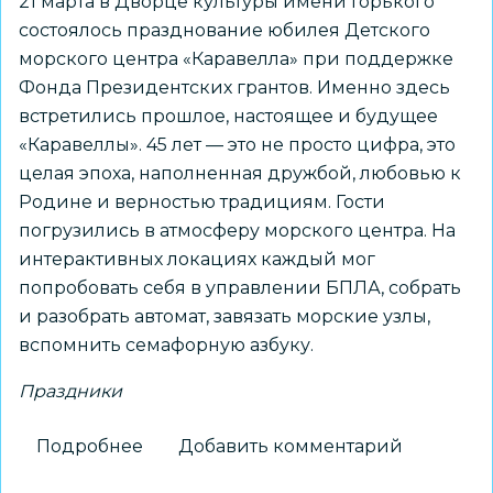
21 марта в Дворце культуры имени Горького
состоялось празднование юбилея Детского
морского центра «Каравелла» при поддержке
Фонда Президентских грантов. Именно здесь
встретились прошлое, настоящее и будущее
«Каравеллы». 45 лет — это не просто цифра, это
целая эпоха, наполненная дружбой, любовью к
Родине и верностью традициям. Гости
погрузились в атмосферу морского центра. На
интерактивных локациях каждый мог
попробовать себя в управлении БПЛА, собрать
и разобрать автомат, завязать морские узлы,
вспомнить семафорную азбуку.
Праздники
Подробнее
о
Добавить комментарий
45