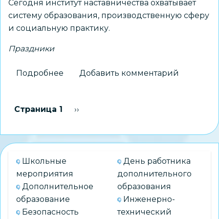
Сегодня институт наставничества охватывает
систему образования, производственную сферу
и социальную практику.
Праздники
Подробнее
о
Добавить комментарий
Поздравление
Министра
Нумерация
Страница 1
Следующая страница
››
просвещения
страниц
России
Сергея
Кравцова
Школьные
День работника
с
мероприятия
дополнительного
Днем
Дополнительное
образования
наставника
образование
Инженерно-
Безопасность
технический