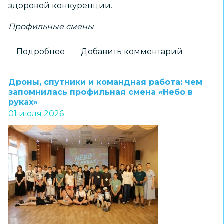
здоровой конкуренции.
Профильные смены
Подробнее
о
Добавить комментарий
Профильная
смена
Дроны, спутники и командная работа: чем
«Летняя
запомнилась профильная смена «Небо в
руках»
мозаика»
01 июля 2026
проходит
в
центре
«Заельцовский»