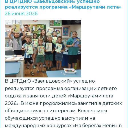
В ЦРТДиЮ «Заельцовский» успешно
дополнительного
реализуется программа «Маршрутами лета»
26 июня 2026
образования
«Алые
паруса»
стал
финалистом
Всероссийского
конкурса
В ЦРТДиЮ «Заельцовский» успешно
реализуется программа организации летнего
отдыха и занятости детей «Маршрутами лета
2026». В июне продолжились занятия в детских
объединениях по интересам. Коллективы
обучающихся успешно выступили на
международных конкурсах «На берегах Невы» в