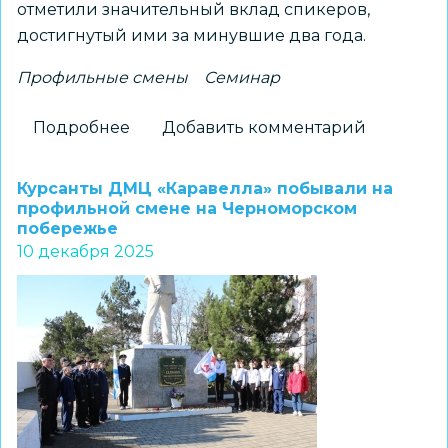
отметили значительный вклад спикеров,
достигнутый ими за минувшие два года.
Профильные смены
Семинар
Подробнее
о
Добавить комментарий
Городской
семинар
Курсанты ДМЦ «Каравелла» побывали на
«Интеграция
профильной смене на Черноморском
побережье
внеурочной
10 декабря 2025
деятельности
в
адаптированные
основные
общеобразовательные
программы.
Практические
методы