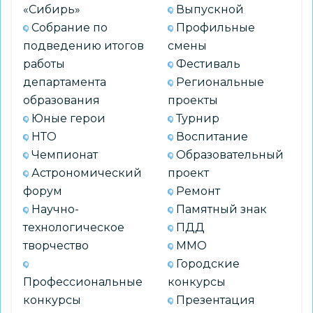
«Сибирь»
Выпускной
Собрание по
Профильные
подведению итогов
смены
работы
Фестиваль
департамента
Региональные
образования
проекты
Юные герои
Турнир
НТО
Воспитание
Чемпионат
Образовательный
Астрономический
проект
форум
Ремонт
Научно-
Памятный знак
технологическое
ПДД
творчество
ММО
Городские
Профессиональные
конкурсы
конкурсы
Презентация