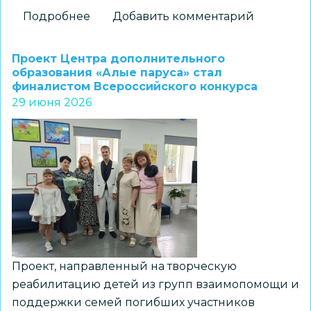
Подробнее
о
Добавить комментарий
Дроны,
спутники
Проект Центра дополнительного
и
образования «Алые паруса» стал
финалистом Всероссийского конкурса
командная
29 июня 2026
работа:
чем
запомнилась
профильная
смена
«Небо
в
руках»
Проект, направленный на творческую
реабилитацию детей из групп взаимопомощи и
поддержки семей погибших участников