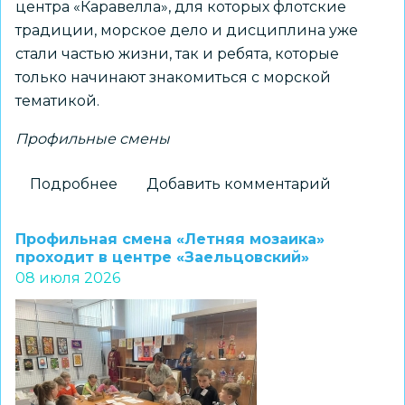
центра «Каравелла», для которых флотские
традиции, морское дело и дисциплина уже
стали частью жизни, так и ребята, которые
только начинают знакомиться с морской
тематикой.
Профильные смены
Подробнее
о
Добавить комментарий
Лагерные
сборы
Профильная смена «Летняя мозаика»
«Военно-
проходит в центре «Заельцовский»
08 июля 2026
морской
флот.
Начало
пути»
для
подростков