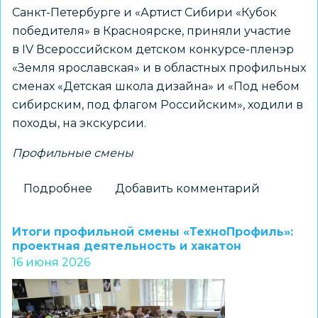
Санкт-Петербурге и «Артист Сибири «Кубок
победителя» в Красноярске, приняли участие
в IV Всероссийском детском конкурсе-пленэр
«Земля ярославская» и в областных профильных
сменах «Детская школа дизайна» и «Под небом
сибирским, под флагом Российским», ходили в
походы, на экскурсии.
Профильные смены
Подробнее
о
Добавить комментарий
В
ЦРТДиЮ
Итоги профильной смены «ТехноПрофиль»:
«Заельцовский»
проектная деятельность и хакатон
16 июня 2026
успешно
реализуется
программа
«Маршрутами