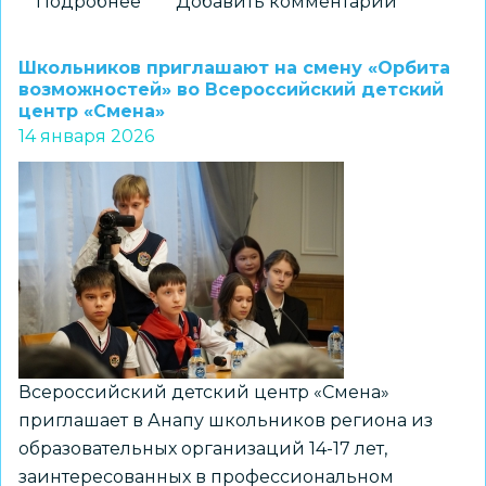
Подробнее
о
Добавить комментарий
В
Технопарке
Школьников приглашают на смену «Орбита
универсальных
возможностей» во Всероссийский детский
центр «Смена»
педагогических
14 января 2026
компетенций
НГПУ
проходит
летняя
инженерная
смена
для
школьников
Всероссийский детский центр «Смена»
приглашает в Анапу школьников региона из
образовательных организаций 14-17 лет,
заинтересованных в профессиональном