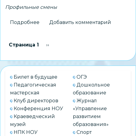
Профильные смены
Подробнее
о
Добавить комментарий
Курсанты
ДМЦ
Нумерация
Страница 1
Следующая страница
››
«Каравелла»
страниц
побывали
на
профильной
Билет в будущее
ОГЭ
смене на
Педагогическая
Дошкольное
Черноморском
мастерская
образование
побережье
Клуб директоров
Журнал
Конференция НОУ
«Управление
Краеведческий
развитием
музей
образования»
НПК НОУ
Спорт