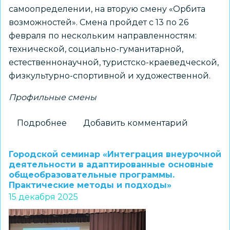
самоопределении, на вторую смену «Орбита
возможностей». Смена пройдет с 13 по 26
февраля по нескольким направленностям:
технической, социально-гуманитарной,
естественнонаучной, туристско-краеведческой,
физкультурно-спортивной и художественной.
Профильные смены
Подробнее
о
Добавить комментарий
Школьников
приглашают
Городской семинар «Интеграция внеурочной
на
деятельности в адаптированные основные
общеобразовательные программы.
смену
Практические методы и подходы»
«Орбита
15 декабря 2025
возможностей»
во
Всероссийский