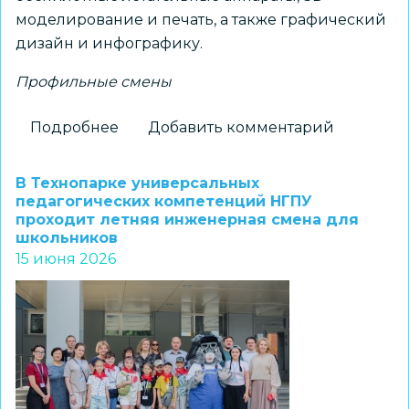
моделирование и печать, а также графический
дизайн и инфографику.
Профильные смены
Подробнее
о
Добавить комментарий
Итоги
профильной
В Технопарке универсальных
смены
педагогических компетенций НГПУ
проходит летняя инженерная смена для
«ТехноПрофиль»:
школьников
проектная
15 июня 2026
деятельность
и
хакатон