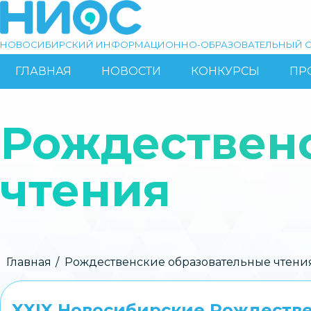
Перейти
к
основному
НОВОСИБИРСКИЙ ИНФОРМАЦИОННО-ОБРАЗОВАТЕЛЬНЫЙ С
содержанию
ГЛАВНАЯ
НОВОСТИ
КОНКУРСЫ
ПР
ОСНОВНАЯ
Поиск
НАВИГАЦИЯ
Рождествен
чтения
Строка
Главная
Рождественские образовательные чтени
навигации
XXIX Новосибирские Рождеств