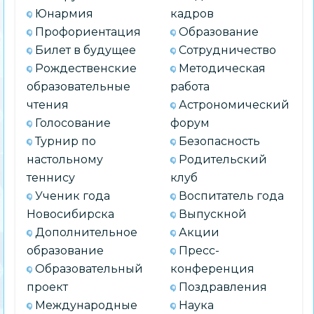
Юнармия
кадров
Профориентация
Образование
Билет в будущее
Сотрудничество
Рождественские
Методическая
образовательные
работа
чтения
Астрономический
Голосование
форум
Турнир по
Безопасность
настольному
Родительский
теннису
клуб
Ученик года
Воспитатель года
Новосибирска
Выпускной
Дополнительное
Акции
образование
Пресс-
Образовательный
конференция
проект
Поздравления
Международные
Наука