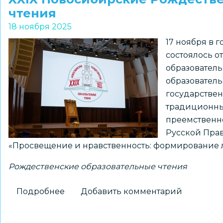
чтения
18 ноября 2025
17 ноября в 
состоялось о
образователь
образователь
государствен
традиционны
преемственн
Русской Прав
«Просвещение и нравственность: формирование 
Рождественские образовательные чтения
Подробнее
о
Добавить комментарий
XXIX
Новосибирские