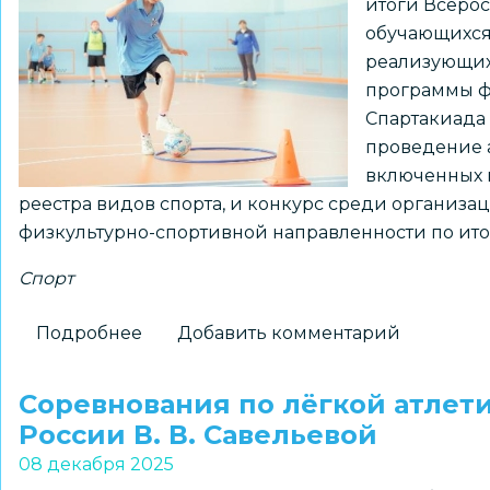
итоги Всеро
обучающихся
реализующих
программы ф
Спартакиада 
проведение а
включенных 
реестра видов спорта, и конкурс среди организ
физкультурно-спортивной направленности по итог
Спорт
Подробнее
о
Добавить комментарий
ЦВР «Пашинский»
–
Соревнования по лёгкой атлети
лауреат
России В. В. Савельевой
Всероссийской
08 декабря 2025
открытой