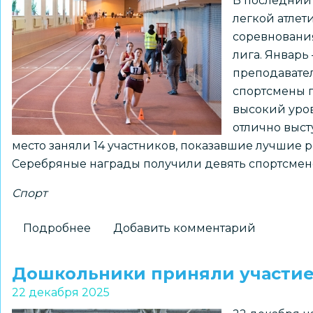
В последний 
прошли
легкой атлет
отбор
соревнования
Чемпионата
лига. Январь
и
преподавате
Первенства
спортсмены 
СФО
высокий уро
по
отлично выст
спортивным
место заняли 14 участников, показавшие лучшие ре
бальным
Серебряные награды получили девять спортсмено
танцам
Спорт
Подробнее
о
Добавить комментарий
Спортивные
успехи
Дошкольники приняли участие
юных
22 декабря 2025
легкоатлетов