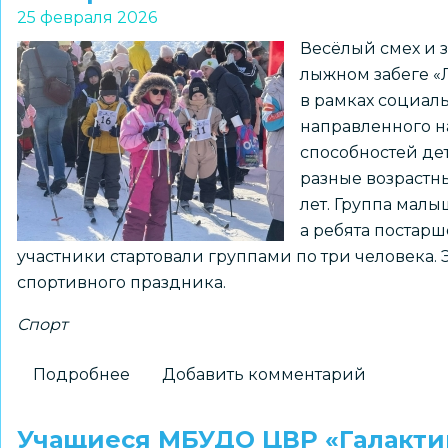
муниципального
25 февраля 2026
этапа
Весёлый смех и 
Всероссийской
лыжном забеге «
спартакиады
в рамках социаль
школьных
направленного н
спортивных
способностей де
клубов
разные возрастные
для
лет. Группа мал
детей
а ребята постарш
с
участники стартовали группами по три человека. 
ОВЗ
спортивного праздника.
и
детей
Спорт
–
инвалидов
Подробнее
о
Добавить комментарий
Сибиряк
—
Учащиеся МБУДО ЦВР «Галакти