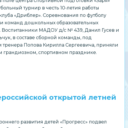
а поле центра спортивной подготовки «Заря»
тбольный турнир в честь 10-летия работы
клуба «Дриблер». Соревнования по футболу
и команд дошкольных образовательных
 Воспитанники МАДОУ д/с № 439, Данил Гусев и
чук, в составе сборной команды, под
м тренера Попова Кирилла Сергеевича, приняли
ом грандиозном, спортивном празднике.
ероссийской открытой летней
роннего развития детей «Прогресс» подвел