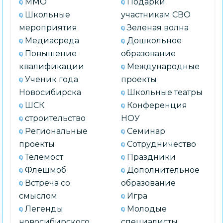
ММО
Подарки
Школьные
участникам СВО
мероприятия
Зеленая волна
Медиасреда
Дошкольное
Повышение
образование
квалификации
Международные
Ученик года
проекты
Новосибирска
Школьные театры
ШСК
Конференция
строительство
НОУ
Региональные
Семинар
проекты
Сотрудничество
Телемост
Праздники
Флешмоб
Дополнительное
Встреча со
образование
смыслом
Игра
Легенды
Молодые
новосибирского
специалисты