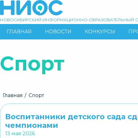
Перейти
к
основному
НОВОСИБИРСКИЙ ИНФОРМАЦИОННО-ОБРАЗОВАТЕЛЬНЫЙ С
содержанию
ГЛАВНАЯ
НОВОСТИ
КОНКУРСЫ
ПР
ОСНОВНАЯ
Поиск
НАВИГАЦИЯ
Спорт
Строка
Главная
Спорт
навигации
Воспитанники детского сада сд
чемпионами
13 мая 2026