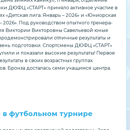
день зимних каникул, 11 января, отделение
ики ДЮФЦ «СТАРТ» приняло активное участие в
х «Детская лига. Январь – 2026» и «Юниорская
 – 2026». Под руководством опытного тренера-
ля Виктории Викторовны Савельевой юные
продемонстрировали отличные результаты и
вень подготовки. Спортсмены ДЮФЦ «СТАРТ»
упили и показали высокие результаты! Первое
зультаты в своих возрастных группах.
в. Бронза досталась семи учащимся центра.
 в футбольном турнире