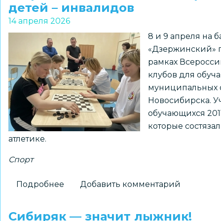
детей – инвалидов
зарядку
14 апреля 2026
вместе
8 и 9 апреля на
с
«Дзержинский» 
чемпионами
рамках Всеросси
клубов для обуч
муниципальных 
Новосибирска. У
обучающихся 2011
которые состязал
атлетике.
Спорт
Подробнее
о
Добавить комментарий
Подведены
итоги
Сибиряк — значит лыжник!