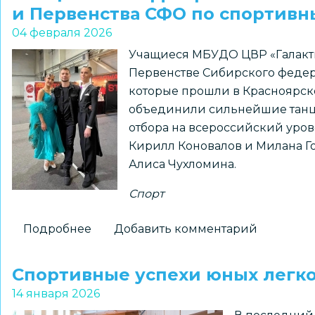
значит
и Первенства СФО по спортив
лыжник!
04 февраля 2026
Учащиеся МБУДО ЦВР «Галакти
Первенстве Сибирского федер
которые прошли в Красноярске
объединили сильнейшие танце
отбора на всероссийский уров
Кирилл Коновалов и Милана Го
Алиса Чухломина.
Спорт
Подробнее
о
Добавить комментарий
Учащиеся
МБУДО
Спортивные успехи юных легк
ЦВР
14 января 2026
«Галактика»