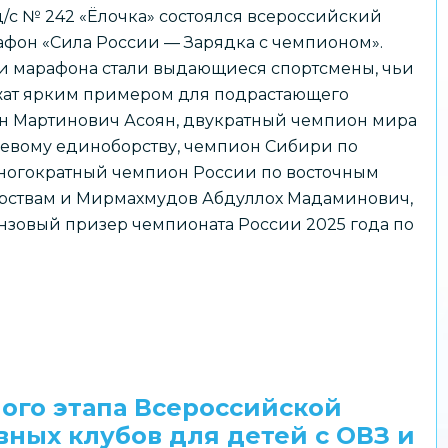
д/с № 242 «Ёлочка» состоялся всероссийский
фон «Сила России — Зарядка с чемпионом».
и марафона стали выдающиеся спортсмены, чьи
жат ярким примером для подрастающего
н Мартинович Асоян, двукратный чемпион мира
оевому единоборству, чемпион Сибири по
ногократный чемпион России по восточным
рствам и Мирмахмудов Абдуллох Мадаминович,
онзовый призер чемпионата России 2025 года по
ого этапа Всероссийской
ных клубов для детей с ОВЗ и