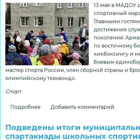
13 мая в МАДОУ 
спортивный мара
Главными гостям
достижения слу
поколения: Арма
по восточному б
кикбоксингу и м
боевым единобо
мастер спорта России, член сборной страны и бр
олимпийскому тхэквондо.
Спорт
Подробнее
о
Добавить комментарий
Воспитанники
детского
Подведены итоги муниципальн
сада
спартакиады школьных спортив
сделали