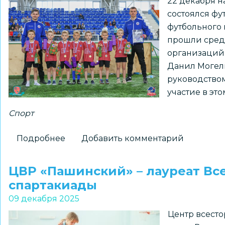
22 декабря н
ДЮФЦ
состоялся фу
«СТАРТ»
футбольного 
прошли сред
организаций.
Данил Могель
руководство
участие в эт
Спорт
Подробнее
о
Добавить комментарий
Дошкольники
приняли
ЦВР «Пашинский» – лауреат Вс
участие
спартакиады
в
09 декабря 2025
футбольном
Центр всесто
турнире