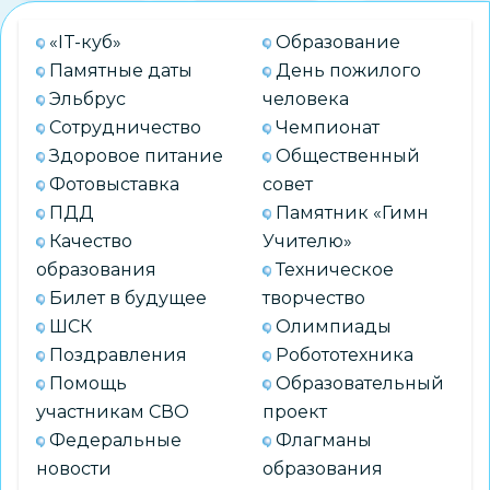
«IT-куб»
Образование
Памятные даты
День пожилого
Эльбрус
человека
Сотрудничество
Чемпионат
Здоровое питание
Общественный
Фотовыставка
совет
ПДД
Памятник «Гимн
Качество
Учителю»
образования
Техническое
Билет в будущее
творчество
ШСК
Олимпиады
Поздравления
Робототехника
Помощь
Образовательный
участникам СВО
проект
Федеральные
Флагманы
новости
образования