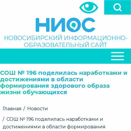
Перейти
к
основному
содержанию
Поиск
НОВОСИБИРСКИЙ ИНФОРМАЦИОННО-
ОБРАЗОВАТЕЛЬНЫЙ САЙТ
ОСНОВНАЯ
НАВИГАЦИЯ
СОШ № 196 поделилась наработками и
достижениями в области
формирования здорового образа
жизни обучающихся
Строка
Главная
Новости
навигации
СОШ № 196 поделилась наработками и
достижениями в области формирования