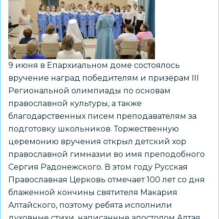
конкурса
«Техностартап»
9 июня в Епархиальном доме состоялось
вручение наград победителям и призëрам III
Региональной олимпиады по основам
православной культуры, а также
благодарственных писем преподавателям за
подготовку школьников. Торжественную
церемонию вручения открыл детский хор
православной гимназии во имя преподобного
Сергия Радонежского. В этом году Русская
Православная Церковь отмечает 100 лет со дня
блаженной кончины святителя Макария
Алтайского, поэтому ребята исполнили
духовные стихи, написанные апостолом Алтая.