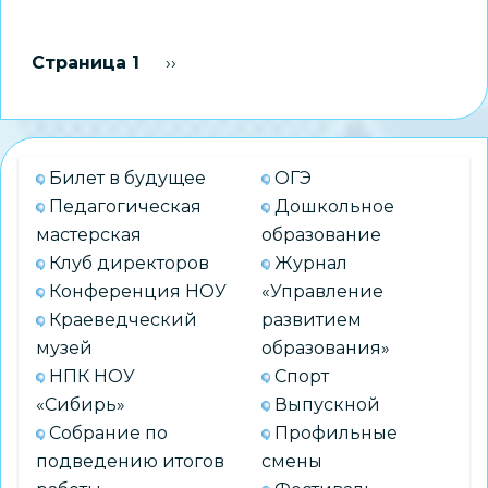
Новосибирские
образовательные
Нумерация
Страница 1
Следующая страница
››
организации
страниц
представили
лучшие
практики
Билет в будущее
ОГЭ
родительского
Педагогическая
Дошкольное
просвещения
мастерская
образование
Клуб директоров
Журнал
Конференция НОУ
«Управление
Краеведческий
развитием
музей
образования»
НПК НОУ
Спорт
«Сибирь»
Выпускной
Собрание по
Профильные
подведению итогов
смены