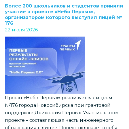
комитеты
Более 200 школьников и студентов приняли
новосибирских
участие в проекте «Небо Первых»,
организатором которого выступил лицей №
школ
176
стали
22 июля 2026
призерами
регионального
конкурса
Проект «Небо Первых» реализуется лицеем
№176 города Новосибирска при грантовой
поддержке Движения Первых. Участие в этом
проекте – составляющая часть инженерного
образования в лицее. Проект включает в себя