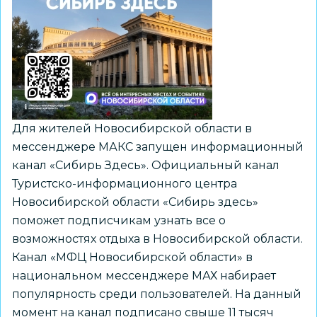
участие
в
проекте
«Небо
Первых»,
организатором
которого
Для жителей Новосибирской области в
выступил
мессенджере МАКС запущен информационный
лицей
канал «Сибирь Здесь». Официальный канал
№
Туристско-информационного центра
176
Новосибирской области «Сибирь здесь»
поможет подписчикам узнать все о
возможностях отдыха в Новосибирской области.
Канал «МФЦ Новосибирской области» в
национальном мессенджере МАХ набирает
популярность среди пользователей. На данный
момент на канал подписано свыше 11 тысяч