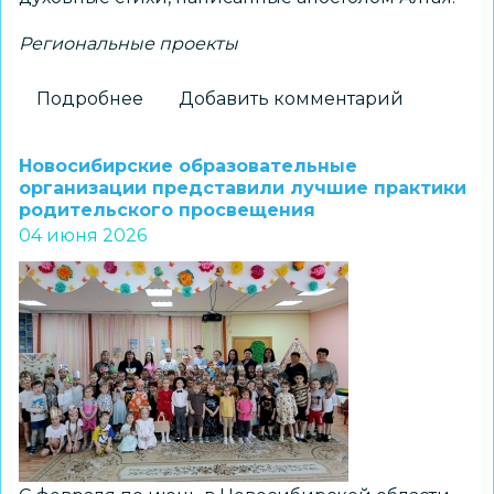
Региональные проекты
Подробнее
о
Добавить комментарий
Итоги
III
Новосибирские образовательные
Региональной
организации представили лучшие практики
родительского просвещения
олимпиады
04 июня 2026
по
основам
православной
культуры
подвели
в
Новосибирске