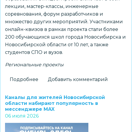
лекции, мастер-классы, инженерные
соревнования, форум разработчиков и
множество других мероприятий. Участниками
онлайн-квизов в рамках проекта стали более
200 обучающихся школ города Новосибирска и
Новосибирской области от 10 лет, а также
студентов СПО и вузов.
Региональные проекты
Подробнее
о
Добавить комментарий
Более
200
Каналы для жителей Новосибирской
школьников
области набирают популярность в
мессенджере MAX
и
06 июля 2026
студентов
приняли