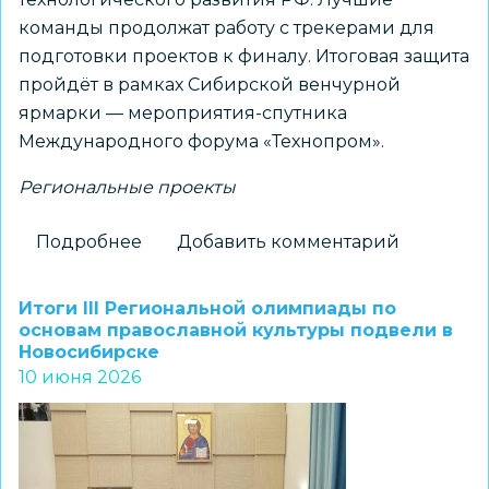
команды продолжат работу с трекерами для
подготовки проектов к финалу. Итоговая защита
пройдёт в рамках Сибирской венчурной
ярмарки — мероприятия-спутника
Международного форума «Технопром».
Региональные проекты
Подробнее
о
Добавить комментарий
Стартовал
очный
Итоги III Региональной олимпиады по
отбор
основам православной культуры подвели в
Новосибирске
в
10 июня 2026
финал
V
Регионального
инвестиционного