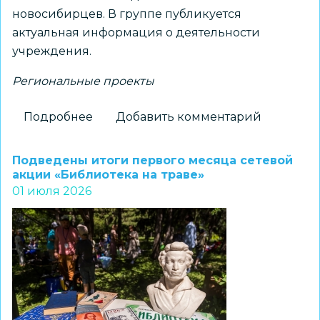
новосибирцев. В группе публикуется
актуальная информация о деятельности
учреждения.
Региональные проекты
Подробнее
о
Добавить комментарий
Каналы
для
Подведены итоги первого месяца сетевой
жителей
акции «Библиотека на траве»
01 июля 2026
Новосибирской
области
набирают
популярность
в
мессенджере
MAX