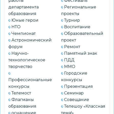
работы
Фестиваль
департамента
Региональные
образования
проекты
Юные герои
Турнир
НТО
Воспитание
Чемпионат
Образовательный
Астрономический
проект
форум
Ремонт
Научно-
Памятный знак
технологическое
ПДД
творчество
ММО
Городские
Профессиональные
конкурсы
конкурсы
Презентация
Телемост
Семинар
Флагманы
Совещание
образования
Телешоу «Классная
оснащение
тема!»