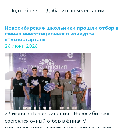
Подробнее
о
Добавить комментарий
Подведены
итоги
Новосибирские школьники прошли отбор в
первого
финал инвестиционного конкурса
«Техностартап»
месяца
26 июня 2026
сетевой
акции
«Библиотека
на
траве»
23 июня в «Точке кипения – Новосибирск»
состоялся очный отбор в финал V