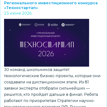
прошли
Регионального инвестиционного конкурса
«Техностартап»
отбор
23 июня 2026
в
финал
инвестиционного
конкурса
«Техностартап»
30 команд школьников защитят
технологические бизнес-проекты, которые они
создавали на дистанционном этапе. Из 81
заявки эксперты отобрали сильнейших —
решится, кто пройдёт дальше в финал. Ребята
работают по приоритетам Стратегии научно-
технологического развития РФ. Лучшие