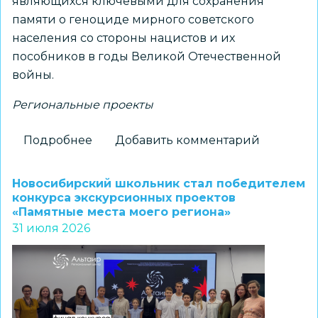
являющихся ключевыми для сохранения
памяти о геноциде мирного советского
населения со стороны нацистов и их
пособников в годы Великой Отечественной
войны.
Региональные проекты
Подробнее
о
Добавить комментарий
Новосибирские
школьники
Новосибирский школьник стал победителем
стали
конкурса экскурсионных проектов
«Памятные места моего региона»
призерами
31 июля 2026
регионального
конкурса
«Без
срока
давности.