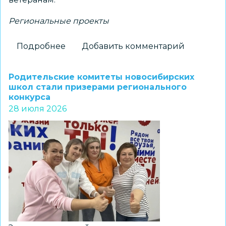
Региональные проекты
Подробнее
о
Добавить комментарий
Новосибирский
школьник
Родительские комитеты новосибирских
стал
школ стали призерами регионального
конкурса
победителем
28 июля 2026
конкурса
экскурсионных
проектов
«Памятные
места
моего
региона»