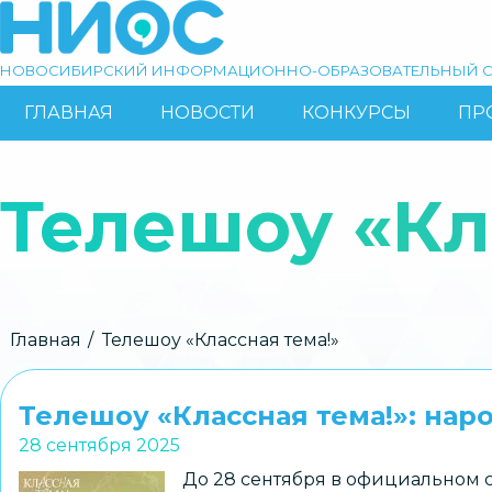
Перейти
к
основному
НОВОСИБИРСКИЙ ИНФОРМАЦИОННО-ОБРАЗОВАТЕЛЬНЫЙ С
содержанию
ГЛАВНАЯ
НОВОСТИ
КОНКУРСЫ
ПР
ОСНОВНАЯ
Поиск
НАВИГАЦИЯ
Телешоу «Кл
Строка
Главная
Телешоу «Классная тема!»
навигации
Телешоу «Классная тема!»: нар
28 сентября 2025
До 28 сентября в официальном с