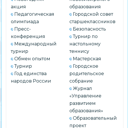
акция
образования
Педагогическая
Городской совет
олимпиада
старшеклассников
Пресс-
Безопасность
конференция
Турнир по
Международный
настольному
турнир
теннису
Обмен опытом
Мастерская
Турнир
Городское
Год единства
родительское
народов России
собрание
Журнал
«Управление
развитием
образования»
Образовательный
проект