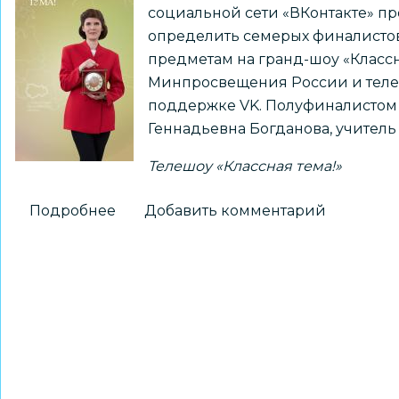
социальной сети «ВКонтакте» пр
определить семерых финалистов
предметам на гранд-шоу «Классн
Минпросвещения России и теле
поддержке VK. Полуфиналистом 
Геннадьевна Богданова, учитель
Телешоу «Классная тема!»
Подробнее
о
Добавить комментарий
Телешоу
«Классная
тема!»:
народное
голосование