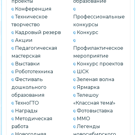
проекты
образование
Конференция
Техническое
Профессиональные
творчество
конкурсы
Кадровый резерв
Конкурс
Акции
Педагогическая
Профилактическое
мастерская
мероприятие
Выставки
Конкурс проектов
Робототехника
ШСК
Фестиваль
Зеленая волна
дошкольного
Ярмарка
образования
Телешоу
ТехноГТО
«Классная тема!»
Награды
Фотовыставка
Методическая
ММО
работа
Легенды
Новогодняя
новосибирского