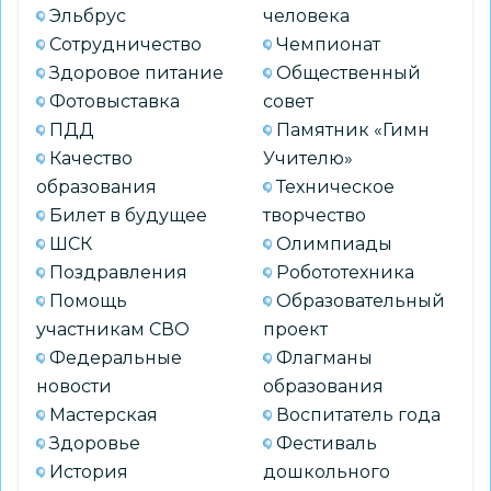
Эльбрус
человека
Сотрудничество
Чемпионат
Здоровое питание
Общественный
Фотовыставка
совет
ПДД
Памятник «Гимн
Качество
Учителю»
образования
Техническое
Билет в будущее
творчество
ШСК
Олимпиады
Поздравления
Робототехника
Помощь
Образовательный
участникам СВО
проект
Федеральные
Флагманы
новости
образования
Мастерская
Воспитатель года
Здоровье
Фестиваль
История
дошкольного