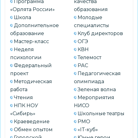
Программа
качества
«Орлята России»
образования
Школа
Молодые
Дополнительное
специалисты
образование
Клуб директоров
Мастер-класс
ОГЭ
Неделя
КВН
психологии
Телемост
Федеральный
РАС
проект
Педагогическая
Методическая
олимпиада
работа
Зеленая волна
Чтения
Мероприятия
НПК НОУ
НИСО
«Сибирь»
Школьные театры
Краеведение
РМО
Обмен опытом
«IT-куб»
Городской
Юные герои