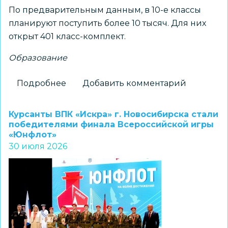
По предварительным данным, в 10-е классы
планируют поступить более 10 тысяч. Для них
открыт 401 класс-комплект.
Образование
Подробнее
о
Добавить комментарий
Каждый
девятиклассник
Курсанты ВПК «Искра» г. Новосибирска стали
Новосибирска
победителями финала Всероссийской игры
«Юнфлот»
сможет
30 июля 2026
продолжить
обучение
в
10-
м
классе