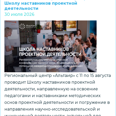
Кудрявцев
Школу наставников проектной
деятельности
проверил
30 июля 2026
ход
капитального
ремонта
школы
№
97
Региональный центр «Альтаир» с 11 по 15 августа
проводит Школу наставников проектной
деятельности, направленную на освоение
педагогами и наставниками методических
основ проектной деятельности и погружение в
направления научно-исследовательской и
инженерной деятельности, актуальной для