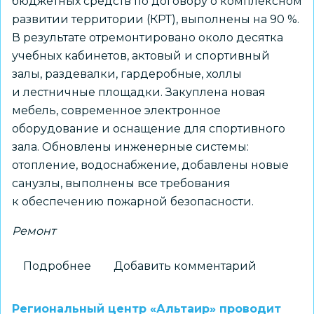
бюджетных средств по договору о комплексном
развитии территории (КРТ), выполнены на 90 %.
В результате отремонтировано около десятка
учебных кабинетов, актовый и спортивный
залы, раздевалки, гардеробные, холлы
и лестничные площадки. Закуплена новая
мебель, современное электронное
оборудование и оснащение для спортивного
зала. Обновлены инженерные системы:
отопление, водоснабжение, добавлены новые
санузлы, выполнены все требования
к обеспечению пожарной безопасности.
Ремонт
Подробнее
о
Добавить комментарий
Мэр
Максим
Региональный центр «Альтаир» проводит