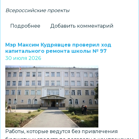
Всероссийские проекты
Подробнее
о
Добавить комментарий
Курсанты
ВПК
Мэр Максим Кудрявцев проверил ход
«Искра»
капитального ремонта школы № 97
30 июля 2026
г.
Новосибирска
стали
победителями
финала
Всероссийской
игры
«Юнфлот»
Работы, которые ведутся без привлечения