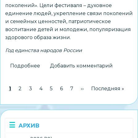
поколений». Цели фестиваля – духовное
единение людей, укрепление связи поколений
и семейных ценностей, патриотическое
воспитание детей и молодежи, популяризация
здорового образа жизни.
Год единства народов России
Подробнее
о
Добавить комментарий
Школьников,
студентов,
Нумерация
Текущая страница
1
Страница
2
Страница
3
Страница
4
Страница
5
Страница
6
Страница
7
Следующая страница
››
Последняя стран
Последняя »
педагогов
страниц
и
родителей
приглашают
к
АРХИВ
участию
в