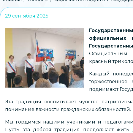
Строка
навигации
29 сентября 2025
Государственн
официальных 
Государствен
Официальным г
красный триколор
Каждый понеде
торжественное 
поднимают Госу
Эта традиция воспитывает чувство патриотиз
понимание важности гражданских обязанностей.
Мы гордимся нашими учениками и педагогами,
Пусть эта добрая традиция продолжает жить