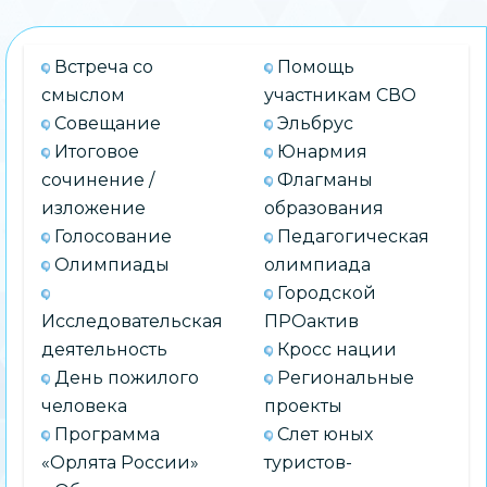
Встреча со
Помощь
смыслом
участникам СВО
Совещание
Эльбрус
Итоговое
Юнармия
сочинение /
Флагманы
изложение
образования
Голосование
Педагогическая
Олимпиады
олимпиада
Городской
Исследовательская
ПРОактив
деятельность
Кросс нации
День пожилого
Региональные
человека
проекты
Программа
Слет юных
«Орлята России»
туристов-