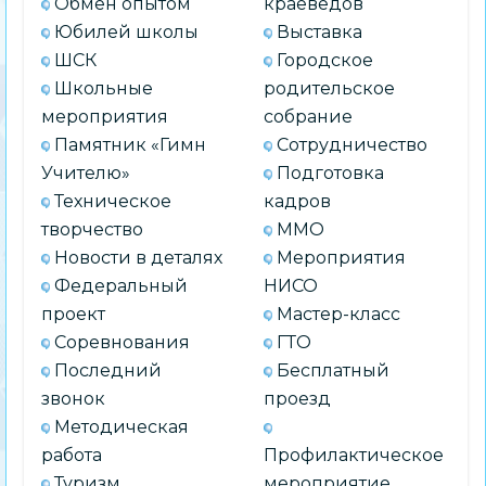
Обмен опытом
краеведов
Юбилей школы
Выставка
ШСК
Городское
Школьные
родительское
мероприятия
собрание
Памятник «Гимн
Сотрудничество
Учителю»
Подготовка
Техническое
кадров
творчество
ММО
Новости в деталях
Мероприятия
Федеральный
НИСО
проект
Мастер-класс
Соревнования
ГТО
Последний
Бесплатный
звонок
проезд
Методическая
работа
Профилактическое
Туризм
мероприятие