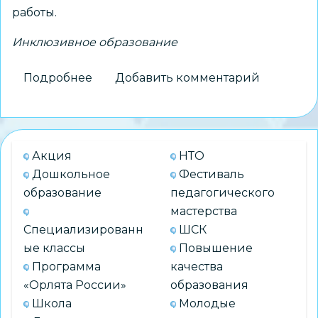
работы.
Инклюзивное образование
Подробнее
о
Добавить комментарий
Вопросы
обучения
детей
с
Акция
НТО
РАС
Дошкольное
Фестиваль
рассмотрели
образование
педагогического
на
мастерства
семинаре-
Специализированн
ШСК
практикуме
ые классы
Повышение
с
Программа
качества
участием
«Орлята России»
образования
школ
Школа
Молодые
и