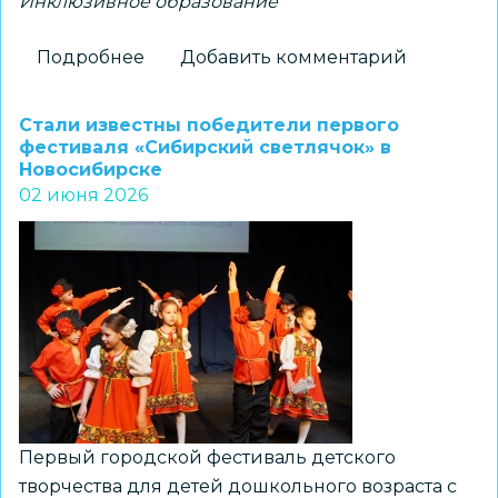
Инклюзивное образование
Подробнее
о
Добавить комментарий
Педагоги
и
Стали известны победители первого
психологи
фестиваля «Сибирский светлячок» в
Новосибирске
обсудили
02 июня 2026
актуальные
вопросы
поддержки
детей
с
ОВЗ
Первый городской фестиваль детского
творчества для детей дошкольного возраста с