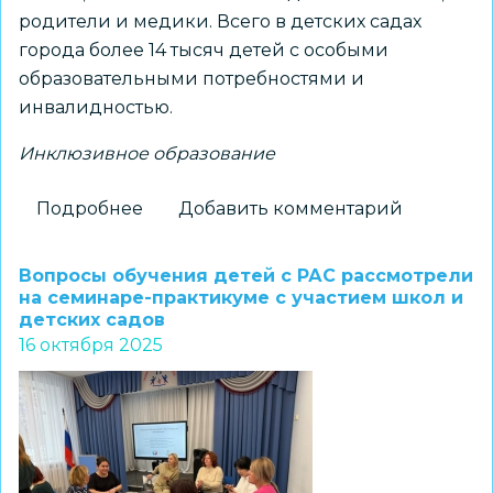
родители и медики. Всего в детских садах
города более 14 тысяч детей с особыми
образовательными потребностями и
инвалидностью.
Инклюзивное образование
Подробнее
о
Добавить комментарий
В
детском
Вопросы обучения детей с РАС рассмотрели
саду
на семинаре-практикуме с участием школ и
детских садов
№
16 октября 2025
112
открыли
группу
для
детей