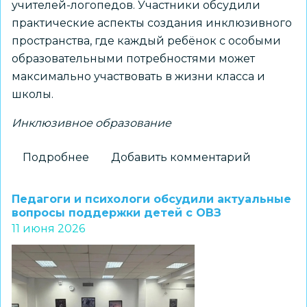
учителей-логопедов. Участники обсудили
практические аспекты создания инклюзивного
пространства, где каждый ребёнок с особыми
образовательными потребностями может
максимально участвовать в жизни класса и
школы.
Инклюзивное образование
Подробнее
о
Добавить комментарий
Практические
аспекты
Педагоги и психологи обсудили актуальные
создания
вопросы поддержки детей с ОВЗ
11 июня 2026
инклюзивного
пространства
обсудили
на
семинаре