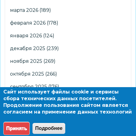
марта 2026
(189)
февраля 2026
(178)
января 2026
(124)
декабря 2025
(239)
ноября 2025
(269)
октября 2025
(266)
сентября 2025
(176)
Сайт использует файлы cookie и сервисы
сбора технических данных посетителей.
августа 2025
(2)
Продолжение пользования сайтом является
согласием на применение данных технологий
© 2004 - 2026 Новосибирский информационно-
образовательный сайт по заказу департамента
Принять
Подробнее
образования мэрии города Новосибирска