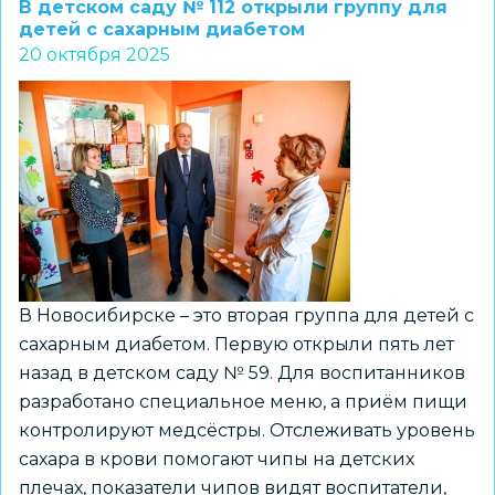
В детском саду № 112 открыли группу для
победители
детей с сахарным диабетом
20 октября 2025
первого
фестиваля
«Сибирский
светлячок»
в
Новосибирске
В Новосибирске – это вторая группа для детей с
сахарным диабетом. Первую открыли пять лет
назад в детском саду № 59. Для воспитанников
разработано специальное меню, а приём пищи
контролируют медсёстры. Отслеживать уровень
сахара в крови помогают чипы на детских
плечах, показатели чипов видят воспитатели,