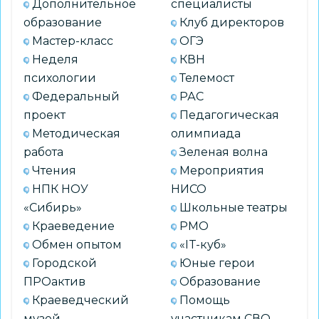
Дополнительное
специалисты
детских
образование
Клуб директоров
садов
Мастер-класс
ОГЭ
Неделя
КВН
психологии
Телемост
Федеральный
РАС
проект
Педагогическая
Методическая
олимпиада
работа
Зеленая волна
Чтения
Мероприятия
НПК НОУ
НИСО
«Сибирь»
Школьные театры
Краеведение
РМО
Обмен опытом
«IT-куб»
Городской
Юные герои
ПРОактив
Образование
Краеведческий
Помощь
музей
участникам СВО