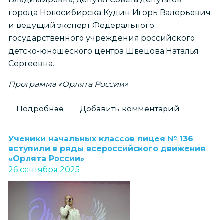
города Новосибирска Кудин Игорь Валерьевич
и ведущий эксперт Федерального
государственного учреждения российского
детско-юношеского центра Швецова Наталья
Сергеевна.
Программа «Орлята России»
Подробнее
о
Добавить комментарий
Воспитанники
детского
Ученики начальных классов лицея № 136
сада
вступили в ряды всероссийского движения
«Орлята России»
№
26 сентября 2025
398
«Ласточка»
стали
Орлятами