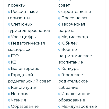
прошло
проекты
совет
посвящение
Россия – мои
строительство
в
горизонты
Пресс-показ
«Орлята
Слет юных
Творческая
России»
туристов-краеведов
встреча
Урок цифры
Медиасреда
Педагогическая
Юбилеи
мастерская
Военно-
ГТО
патриотическое
КВН
воспитание
Волонтерство
Конкурс
Городской
Городское
родительский совет
родительское
Конституция
собрание
История
Инклюзивное
Чтения
образование
Образование
Международные