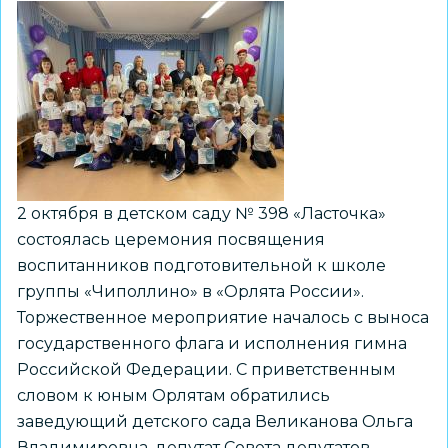
№
215
стали
Орлятами
России
2 октября в детском саду № 398 «Ласточка»
состоялась церемония посвящения
воспитанников подготовительной к школе
группы «Чиполлино» в «Орлята России».
Торжественное мероприятие началось с выноса
государственного флага и исполнения гимна
Российской Федерации. С приветственным
словом к юным Орлятам обратились
заведующий детского сада Великанова Ольга
Владимировна, депутат Совета депутатов