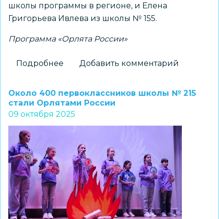
школы программы в регионе, и Елена
Григорьева Ивлева из школы № 155.
Программа «Орлята России»
Подробнее
о
Добавить комментарий
Опыт
реализации
Около 400 первоклассников школы № 215
программы
стали Орлятами России
09 октября 2025
«Орлята
России»
представлен
на
Всероссийском
форуме