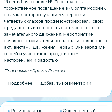
России»
19 сентября в школе № 77 состоялось
торжественное посвящение в «Орлята России»,
в рамках которого учащиеся первых и
четвертых классов продемонстрировали свою
преданность и готовность стать частью этого
замечательного движения. Мероприятие
началось с зажигательного танца, исполненного
активистами Движения Первых. Они зарядили
гостей и участников праздничным
настроением и радостью.
Программа «Орлята России»
Подробнее
о
Добавить комментарий
В
школе
№
77
Региональные
Общественный