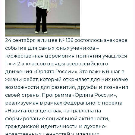
России
24 сентября в лицее № 136 состоялось знаковое
событие для самых юных учеников –
торжественная церемония принятия учащихся
1-х и 2-х классов в ряды всероссийского
движения «Орлята России». Это важный шаг в
жизни ребят, который открывает для них новые
возможности для развития, дружбы и познания
своей страны. Программа «Орлята России»,
реализуемая в рамках федерального проекта
«Навигаторы детства», направлена на
формирование социальной активности,
гражданской идентичности и духовно-
нравственных ценностей у младших