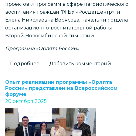
проектов и программ в сфере патриотического
воспитания граждан ФГБУ «Росдетцентр», и
Елена Николаевна Верясова, начальник отдела
организационно-воспитательной работы
Второй Новосибирской гимназии.
Программа «Орлята России»
Подробнее
о
Добавить комментарий
115
учащихся
Опыт реализации программы «Орлята
Ленинского
России» представлен на Всероссийском
форуме
района
20 октября 2025
стали
Орлятами
России