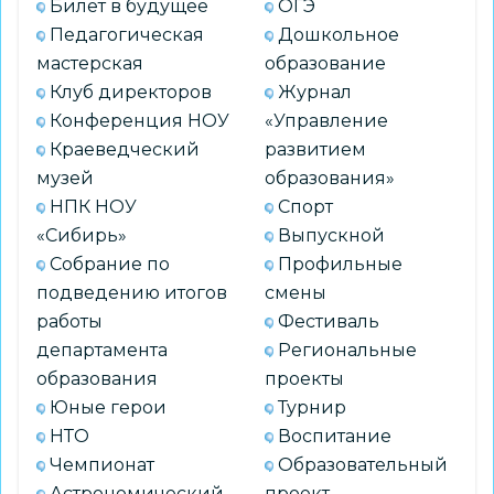
Билет в будущее
ОГЭ
Педагогической
Педагогическая
Дошкольное
олимпиады
мастерская
образование
Клуб директоров
Журнал
Конференция НОУ
«Управление
Краеведческий
развитием
музей
образования»
НПК НОУ
Спорт
«Сибирь»
Выпускной
Собрание по
Профильные
подведению итогов
смены
работы
Фестиваль
департамента
Региональные
образования
проекты
Юные герои
Турнир
НТО
Воспитание
Чемпионат
Образовательный
Астрономический
проект