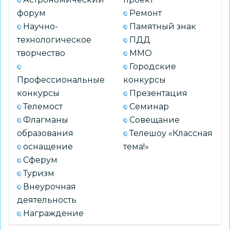
форум
Ремонт
Научно-
Памятный знак
технологическое
ПДД
творчество
ММО
Городские
Профессиональные
конкурсы
конкурсы
Презентация
Телемост
Семинар
Флагманы
Совещание
образования
Телешоу «Классная
оснащение
тема!»
Сферум
Туризм
Внеурочная
деятельность
Награждение