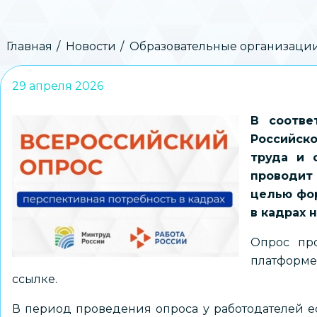
Строка
Главная
Новости
Образовательные организации
навигации
29 апреля 2026
В соотве
Российск
труда и 
проводит
целью фо
в кадрах 
Опрос пр
платформ
ссылке
.
В период проведения опроса у работодателей е