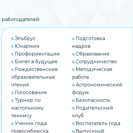
 работодателей
Эльбрус
Подготовка
Юнармия
кадров
Профориентация
Образование
Билет в будущее
Сотрудничество
Рождественские
Методическая
образовательные
работа
чтения
Астрономический
Голосование
форум
Турнир по
Безопасность
настольному
Родительский
теннису
клуб
Ученик года
Воспитатель года
Новосибирска
Выпускной