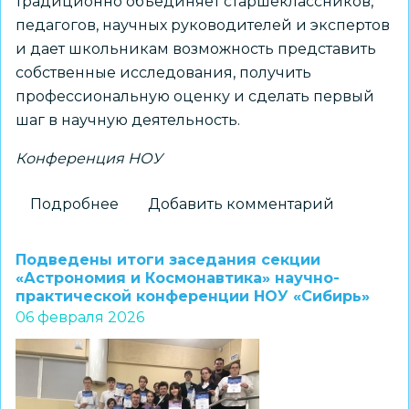
традиционно объединяет старшеклассников,
педагогов, научных руководителей и экспертов
и дает школьникам возможность представить
собственные исследования, получить
профессиональную оценку и сделать первый
шаг в научную деятельность.
Конференция НОУ
Подробнее
о
Добавить комментарий
В
НГПУ
Подведены итоги заседания секции
подвели
«Астрономия и Космонавтика» научно-
практической конференции НОУ «Сибирь»
итоги
06 февраля 2026
XLV
городской
научно-
практической