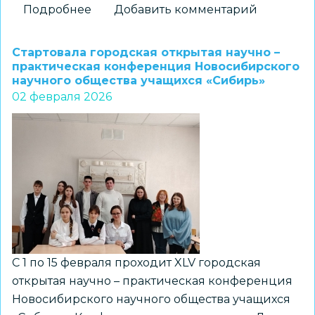
Подробнее
о
Добавить комментарий
Подведены
итоги
Стартовала городская открытая научно –
заседания
практическая конференция Новосибирского
научного общества учащихся «Сибирь»
секции
02 февраля 2026
«Астрономия
и
Космонавтика»
научно-
практической
конференции
НОУ
«Сибирь»
С 1 по 15 февраля проходит XLV городская
открытая научно – практическая конференция
Новосибирского научного общества учащихся