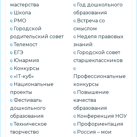
мастерства
Год дошкольного
Школа
образования
РМО
Встреча со
Городской
смыслом
родительский совет
Неделя правовых
Телемост
знаний
ЕГЭ
Городской совет
Юнармия
старшеклассников
Конкурсы
«IT-куб»
Профессиональные
Национальные
конкурсы
проекты
Повышение
Фестиваль
качества
дошкольного
образования
образования
Конференция НОУ
Техническое
Профориентация
творчество
Россия – мои