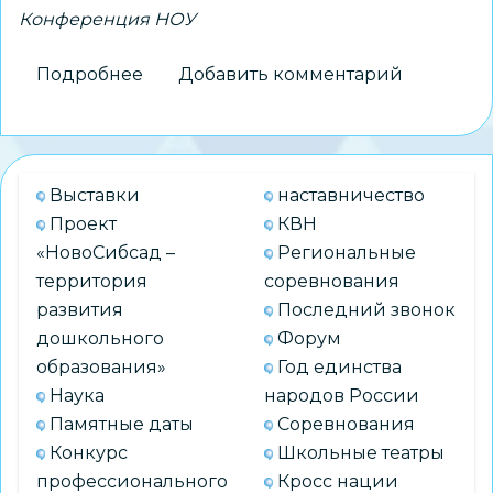
Конференция НОУ
Подробнее
о
Добавить комментарий
Районный
этап
XLV
городской
Выставки
наставничество
открытой
Проект
КВН
научно-
«НовоСибсад –
Региональные
практической
территория
соревнования
конференции
развития
Последний звонок
НОУ
дошкольного
Форум
«Сибирь»
образования»
Год единства
в
Наука
народов России
Калининском
Памятные даты
Соревнования
районе
Конкурс
Школьные театры
профессионального
Кросс нации