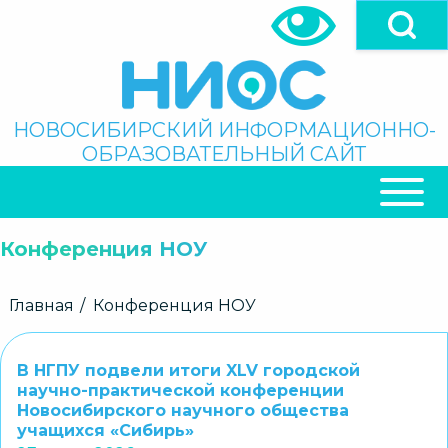
Перейти
к
основному
содержанию
Поиск
НОВОСИБИРСКИЙ ИНФОРМАЦИОННО-
ОБРАЗОВАТЕЛЬНЫЙ САЙТ
ОСНОВНАЯ
НАВИГАЦИЯ
Конференция НОУ
Строка
Главная
Конференция НОУ
навигации
В НГПУ подвели итоги XLV городской
научно-практической конференции
Новосибирского научного общества
учащихся «Сибирь»