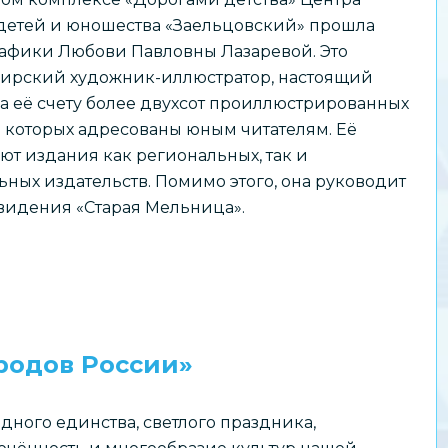
 детей и юношества «Заельцовский» прошла
афики Любови Павловны Лазаревой. Это
бирский художник-иллюстратор, настоящий
На её счету более двухсот проиллюстрированных
з которых адресованы юным читателям. Её
т издания как региональных, так и
ных издательств. Помимо этого, она руководит
видения «Старая Мельница».
родов России»
ного единства, светлого праздника,