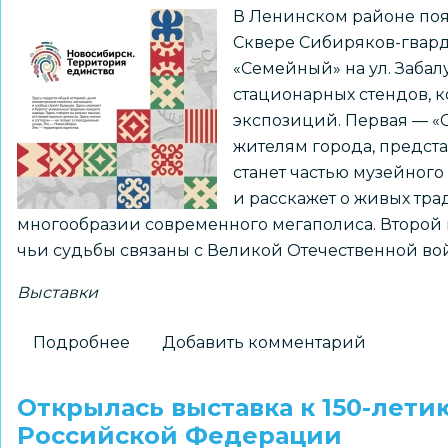
В Ленинском районе поя
Сквере Сибиряков-гвард
«Семейный» на ул. Забал
стационарных стендов, к
экспозиций. Первая — «
жителям города, предс
станет частью музейног
и расскажет о живых тра
многообразии современного мегаполиса. Второй 
чьи судьбы связаны с Великой Отечественной во
Выставки
Подробнее
о
Добавить комментарий
Новые
выставочные
Открылась выставка к 150-лети
пространства
Российской Федерации
появятся