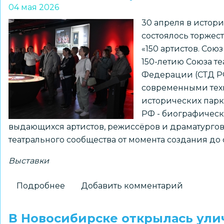
04 мая 2026
в
30 апреля в истор
Ленинском
состоялось торжес
районе
«150 артистов. Сою
Новосибирска
150-летию Союза т
Федерации (СТД РФ
современными техн
исторических парк
РФ - биографическ
выдающихся артистов, режиссёров и драматургов.
театрального сообщества от момента создания до
Выставки
Подробнее
о
Добавить комментарий
Открылась
выставка
В Новосибирске открылась улич