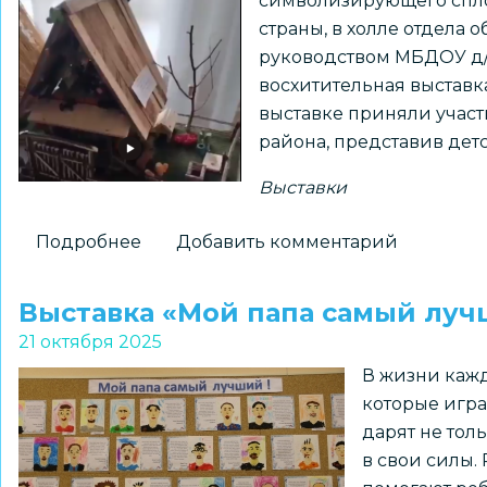
символизирующего спло
книжной
страны, в холле отдела
графики
руководством МБДОУ д/
Любови
восхитительная выставк
Лазаревой
выставке приняли учас
прошла
района, представив дет
в
ЦРТДиЮ
Выставки
«Заельцовский»
Подробнее
о
Добавить комментарий
Выставка
поделок
Выставка «Мой папа самый луч
«Жилища
21 октября 2025
народов
В жизни кажд
России»
которые игра
дарят не толь
в свои силы.