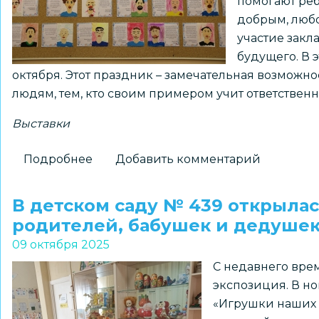
помогают реб
добрым, любо
участие закл
будущего. В 
октября. Этот праздник – замечательная возможн
людям, тем, кто своим примером учит ответственн
Выставки
Подробнее
о
Добавить комментарий
Выставка
«Мой
В детском саду № 439 открыла
папа
родителей, бабушек и дедуше
самый
09 октября 2025
лучший!»
С недавнего вре
экспозиция. В но
«Игрушки наших 