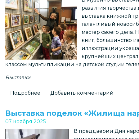
к
развития творчества
95-
выставка книжной гр
летию
талантливый новоси
Чкаловского
мастер своего дела. 
завода
книг, большинство и
иллюстрации украшаю
крупнейших централь
классом мультипликации на детской студии теле
Выставки
Подробнее
о
Добавить комментарий
«Сказки
и
Выставка поделок «Жилища на
подсказки»
07 ноября 2025
–
В преддверии Дня народ
выставка