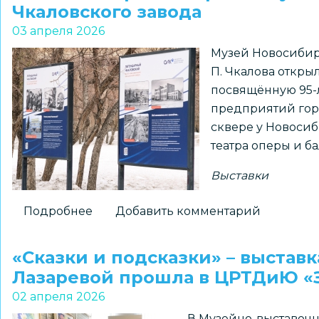
к
Чкаловского завода
150-
03 апреля 2026
летию
Музей Новосибир
Союза
П. Чкалова откры
театральных
посвящённую 95-
деятелей
предприятий гор
Российской
сквере у Новоси
Федерации
театра оперы и ба
Выставки
Подробнее
о
Добавить комментарий
В
Новосибирске
«Сказки и подсказки» – выста
открылась
Лазаревой прошла в ЦРТДиЮ «
уличная
02 апреля 2026
выставка
В Музейно-выставочн