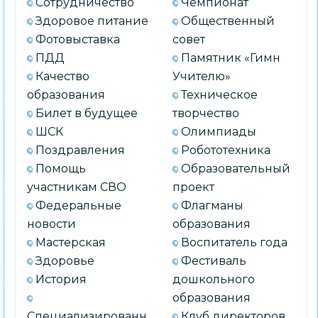
Сотрудничество
Чемпионат
Здоровое питание
Общественный
Фотовыставка
совет
ПДД
Памятник «Гимн
Качество
Учителю»
образования
Техническое
Билет в будущее
творчество
ШСК
Олимпиады
Поздравления
Робототехника
Помощь
Образовательный
участникам СВО
проект
Федеральные
Флагманы
новости
образования
Мастерская
Воспитатель года
Здоровье
Фестиваль
История
дошкольного
образования
Специализированн
Клуб директоров