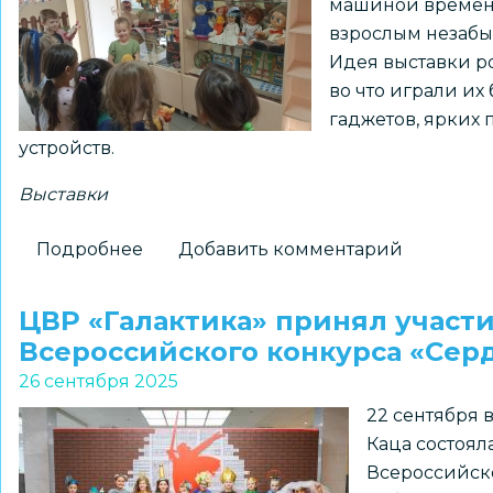
машиной времен
взрослым незабы
Идея выставки р
во что играли их
гаджетов, ярких
устройств.
Выставки
Подробнее
о
Добавить комментарий
В
детском
ЦВР «Галактика» принял участ
саду
Всероссийского конкурса «Сер
№
26 сентября 2025
439
22 сентября 
открылась
Каца состоял
выставка
Всероссийск
«Игрушки