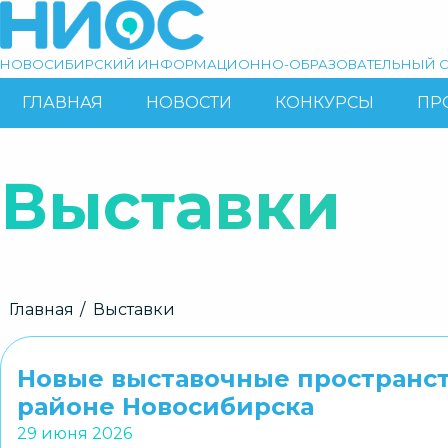
Перейти
к
основному
НОВОСИБИРСКИЙ ИНФОРМАЦИОННО-ОБРАЗОВАТЕЛЬНЫЙ С
содержанию
ГЛАВНАЯ
НОВОСТИ
КОНКУРСЫ
ПР
ОСНОВНАЯ
Поиск
НАВИГАЦИЯ
Выставки
Строка
Главная
Выставки
навигации
Новые выставочные пространст
районе Новосибирска
29 июня 2026