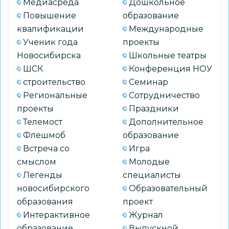
Медиасреда
Дошкольное
Повышение
образование
квалификации
Международные
Ученик года
проекты
Новосибирска
Школьные театры
ШСК
Конференция НОУ
строительство
Семинар
Региональные
Сотрудничество
проекты
Праздники
Телемост
Дополнительное
Флешмоб
образование
Встреча со
Игра
смыслом
Молодые
Легенды
специалисты
новосибирского
Образовательный
образования
проект
Интерактивное
Журнал
образование
Выпускной