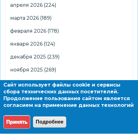
апреля 2026
(224)
марта 2026
(189)
февраля 2026
(178)
января 2026
(124)
декабря 2025
(239)
ноября 2025
(269)
октября 2025
(266)
Сайт использует файлы cookie и сервисы
сбора технических данных посетителей.
сентября 2025
(176)
Продолжение пользования сайтом является
согласием на применение данных технологий
августа 2025
(2)
Принять
Подробнее
© 2004 - 2026 Новосибирский информационно-
образовательный сайт по заказу департамента