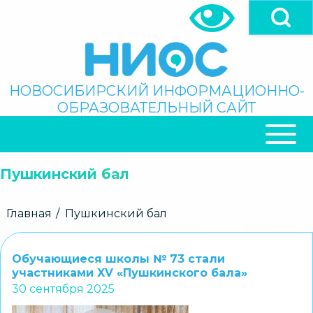
Перейти
к
основному
содержанию
Поиск
НОВОСИБИРСКИЙ ИНФОРМАЦИОННО-
ОБРАЗОВАТЕЛЬНЫЙ САЙТ
ОСНОВНАЯ
НАВИГАЦИЯ
Пушкинский бал
Строка
Главная
Пушкинский бал
навигации
Обучающиеся школы № 73 стали
участниками XV «Пушкинского бала»
30 сентября 2025