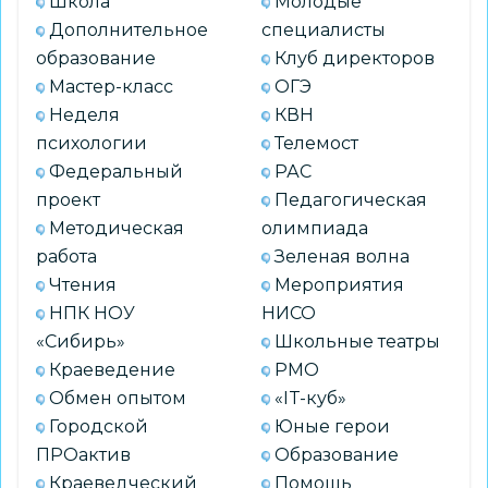
Школа
Молодые
Дополнительное
специалисты
образование
Клуб директоров
Мастер-класс
ОГЭ
Неделя
КВН
психологии
Телемост
Федеральный
РАС
проект
Педагогическая
Методическая
олимпиада
работа
Зеленая волна
Чтения
Мероприятия
НПК НОУ
НИСО
«Сибирь»
Школьные театры
Краеведение
РМО
Обмен опытом
«IT-куб»
Городской
Юные герои
ПРОактив
Образование
Краеведческий
Помощь