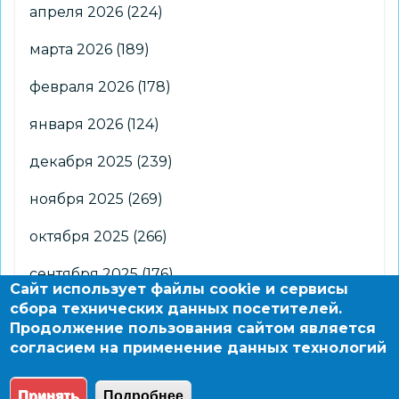
апреля 2026
(224)
марта 2026
(189)
февраля 2026
(178)
января 2026
(124)
декабря 2025
(239)
ноября 2025
(269)
октября 2025
(266)
сентября 2025
(176)
Сайт использует файлы cookie и сервисы
сбора технических данных посетителей.
августа 2025
(2)
Продолжение пользования сайтом является
согласием на применение данных технологий
© 2004 - 2026 Новосибирский информационно-
образовательный сайт по заказу департамента
Принять
Подробнее