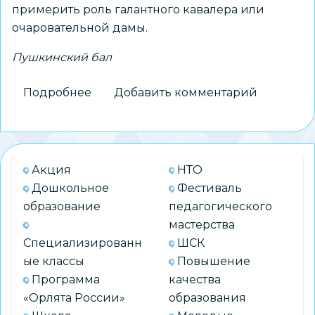
примерить роль галантного кавалера или
очаровательной дамы.
Пушкинский бал
Подробнее
о
Добавить комментарий
Обучающиеся
школы
№
73
Акция
НТО
стали
Дошкольное
Фестиваль
участниками
образование
педагогического
XV
мастерства
«Пушкинского
Специализированн
ШСК
бала»
ые классы
Повышение
Программа
качества
«Орлята России»
образования