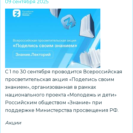
09 сентября 2025
и
педагогов
приглашают
принять
участие
в
акции
С 1 по 30 сентября проводится Всероссийская
просветительская акция «Поделись своим
знанием», организованная в рамках
национального проекта «Молодежь и дети»
Российским обществом «Знание» при
поддержке Министерства просвещения РФ.
Акции