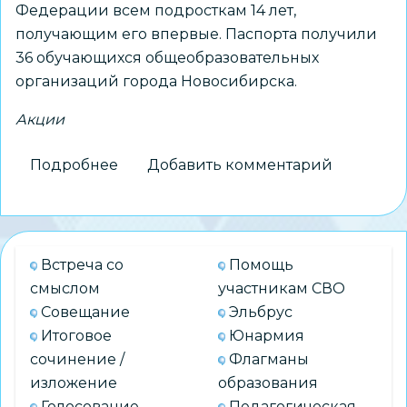
Федерации всем подросткам 14 лет,
получающим его впервые. Паспорта получили
36 обучающихся общеобразовательных
организаций города Новосибирска.
Акции
Подробнее
о
Добавить комментарий
Подросткам,
достигшим
14-
летнего
Встреча со
Помощь
возраста,
смыслом
участникам СВО
вручили
Совещание
Эльбрус
паспорта
Итоговое
Юнармия
сочинение /
Флагманы
изложение
образования
Голосование
Педагогическая