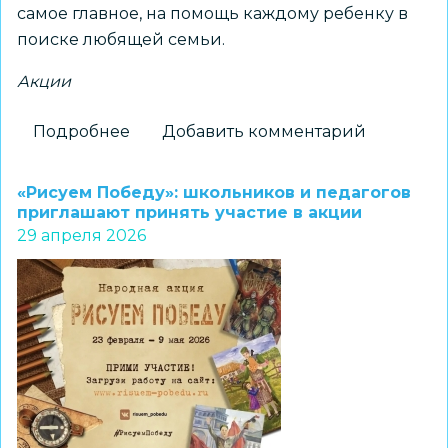
самое главное, на помощь каждому ребенку в
поиске любящей семьи.
Акции
Подробнее
о
Добавить комментарий
Летние
каникулы
«Рисуем Победу»: школьников и педагогов
в
приглашают принять участие в акции
29 апреля 2026
семьях
новосибирцев:
акция
«Каникулы
в
семьях
горожан»