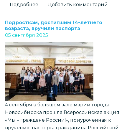
Подробнее
о
Добавить комментарий
По
всей
Подросткам, достигшим 14-летнего
стране
возраста, вручили паспорта
05 сентября 2025
стартовала
масштабная
акция
«Поделись
своим
знанием»
4 сентября в большом зале мэрии города
Новосибирска прошла Всероссийская акция
«Мы – граждане России!», приуроченная к
вручению паспорта гражданина Российской