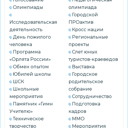
Олимпиады
олимпиада
Городской
Исследовательская
ПРОактив
деятельность
Кросс нации
День пожилого
Региональные
человека
проекты
Программа
Слет юных
«Орлята России»
туристов-краеведов
Обмен опытом
Выставка
Юбилей школы
Городское
ШСК
родительское
Школьные
собрание
мероприятия
Сотрудничество
Памятник «Гимн
Подготовка
Учителю»
кадров
Техническое
ММО
творчество
Мероприятия