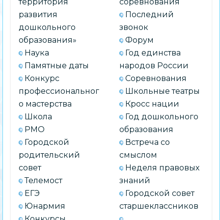
территория
соревнования
развития
Последний
дошкольного
звонок
образования»
Форум
Наука
Год единства
Памятные даты
народов России
Конкурс
Соревнования
профессиональног
Школьные театры
о мастерства
Кросс нации
Школа
Год дошкольного
РМО
образования
Городской
Встреча со
родительский
смыслом
совет
Неделя правовых
Телемост
знаний
ЕГЭ
Городской совет
Юнармия
старшеклассников
Конкурсы