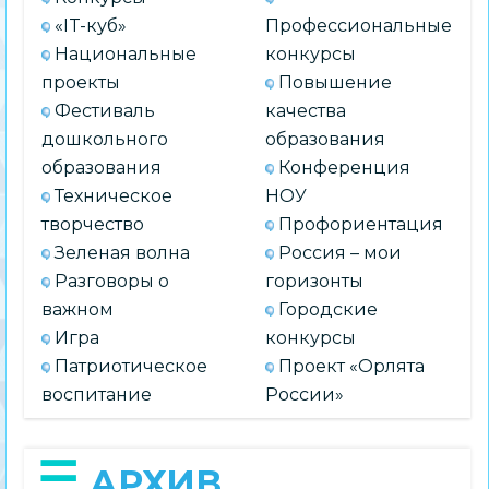
«IT-куб»
Профессиональные
Национальные
конкурсы
проекты
Повышение
Фестиваль
качества
дошкольного
образования
образования
Конференция
Техническое
НОУ
творчество
Профориентация
Зеленая волна
Россия – мои
Разговоры о
горизонты
важном
Городские
Игра
конкурсы
Патриотическое
Проект «Орлята
воспитание
России»
АРХИВ