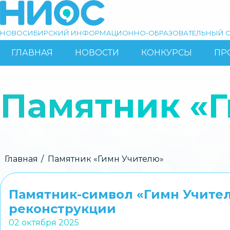
Перейти
к
основному
НОВОСИБИРСКИЙ ИНФОРМАЦИОННО-ОБРАЗОВАТЕЛЬНЫЙ С
содержанию
ГЛАВНАЯ
НОВОСТИ
КОНКУРСЫ
ПР
ОСНОВНАЯ
Поиск
НАВИГАЦИЯ
Памятник «
Строка
Главная
Памятник «Гимн Учителю»
навигации
Памятник-символ «Гимн Учите
реконструкции
02 октября 2025