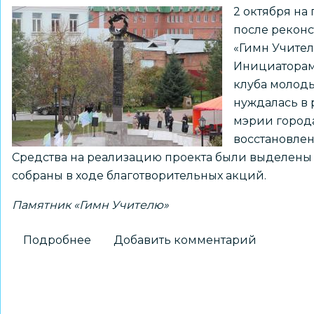
2 октября н
после рекон
«Гимн Учител
Инициаторам
клуба молоды
нуждалась в
мэрии города
восстановле
Средства на реализацию проекта были выделены 
собраны в ходе благотворительных акций.
Памятник «Гимн Учителю»
Подробнее
о
Добавить комментарий
Памятник-
символ
«Гимн
Учителю»