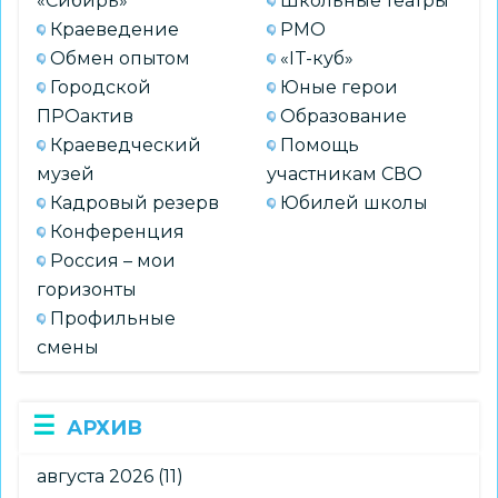
«Сибирь»
Школьные театры
Краеведение
РМО
Обмен опытом
«IT-куб»
Городской
Юные герои
ПРОактив
Образование
Краеведческий
Помощь
музей
участникам СВО
Кадровый резерв
Юбилей школы
Конференция
Россия – мои
горизонты
Профильные
смены
АРХИВ
августа 2026
(11)