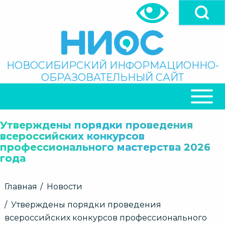
Перейти
к
основному
содержанию
Поиск
НОВОСИБИРСКИЙ ИНФОРМАЦИОННО-
ОБРАЗОВАТЕЛЬНЫЙ САЙТ
ОСНОВНАЯ
НАВИГАЦИЯ
Утверждены порядки проведения
всероссийских конкурсов
профессионального мастерства 2026
года
Строка
Главная
Новости
навигации
Утверждены порядки проведения
всероссийских конкурсов профессионального