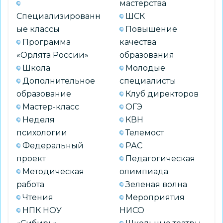
мастерства
Специализированн
ШСК
ые классы
Повышение
Программа
качества
«Орлята России»
образования
Школа
Молодые
Дополнительное
специалисты
образование
Клуб директоров
Мастер-класс
ОГЭ
Неделя
КВН
психологии
Телемост
Федеральный
РАС
проект
Педагогическая
Методическая
олимпиада
работа
Зеленая волна
Чтения
Мероприятия
НПК НОУ
НИСО