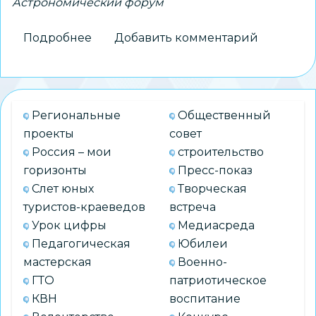
Астрономический форум
Подробнее
о
Добавить комментарий
ХХ
Сибирский
астрономический
форум
Региональные
Общественный
«СибАстро-2025»
проекты
совет
Россия – мои
строительство
горизонты
Пресс-показ
Слет юных
Творческая
туристов-краеведов
встреча
Урок цифры
Медиасреда
Педагогическая
Юбилеи
мастерская
Военно-
ГТО
патриотическое
КВН
воспитание