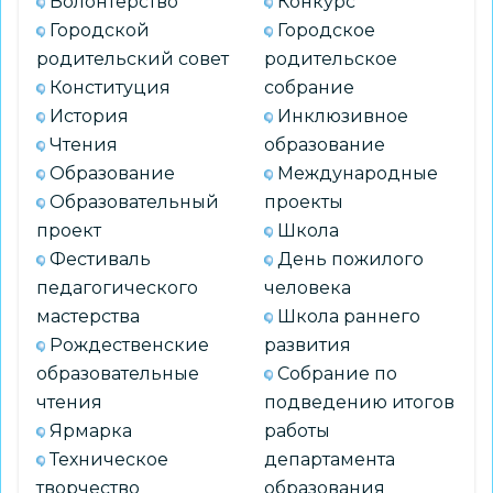
Волонтерство
Конкурс
Городской
Городское
родительский совет
родительское
Конституция
собрание
История
Инклюзивное
Чтения
образование
Образование
Международные
Образовательный
проекты
проект
Школа
Фестиваль
День пожилого
педагогического
человека
мастерства
Школа раннего
Рождественские
развития
образовательные
Собрание по
чтения
подведению итогов
Ярмарка
работы
Техническое
департамента
творчество
образования