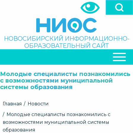
Перейти
к
основному
содержанию
Поиск
НОВОСИБИРСКИЙ ИНФОРМАЦИОННО-
ОБРАЗОВАТЕЛЬНЫЙ САЙТ
ОСНОВНАЯ
НАВИГАЦИЯ
Молодые специалисты познакомились
с возможностями муниципальной
системы образования
Строка
Главная
Новости
навигации
Молодые специалисты познакомились с
возможностями муниципальной системы
образования