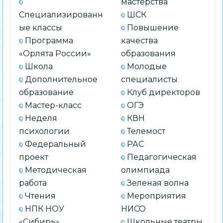
мастерства
Специализированн
ШСК
ые классы
Повышение
Программа
качества
«Орлята России»
образования
Школа
Молодые
Дополнительное
специалисты
образование
Клуб директоров
Мастер-класс
ОГЭ
Неделя
КВН
психологии
Телемост
Федеральный
РАС
проект
Педагогическая
Методическая
олимпиада
работа
Зеленая волна
Чтения
Мероприятия
НПК НОУ
НИСО
«Сибирь»
Школьные театры