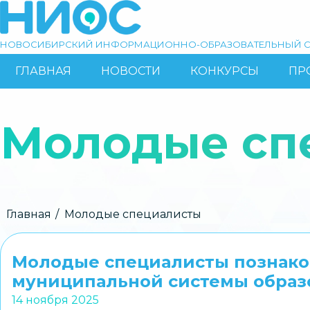
Перейти
к
основному
НОВОСИБИРСКИЙ ИНФОРМАЦИОННО-ОБРАЗОВАТЕЛЬНЫЙ С
содержанию
ГЛАВНАЯ
НОВОСТИ
КОНКУРСЫ
ПР
ОСНОВНАЯ
Поиск
НАВИГАЦИЯ
Молодые сп
Строка
Главная
Молодые специалисты
навигации
Молодые специалисты познако
муниципальной системы образ
14 ноября 2025