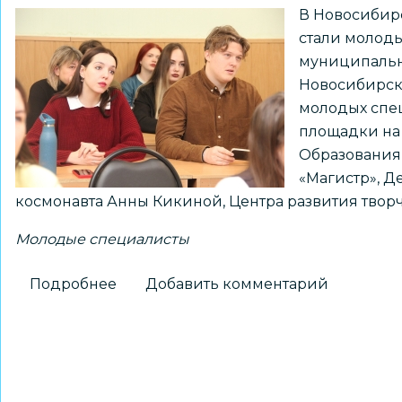
В Новосибир
стали молоды
муниципальн
Новосибирска
молодых спе
площадки на
Образования,
«Магистр», Д
космонавта Анны Кикиной, Центра развития творч
Молодые специалисты
Подробнее
о
Добавить комментарий
Молодые
специалисты
познакомились
с
возможностями