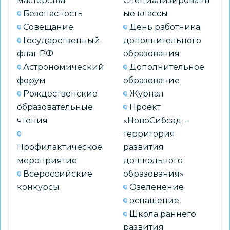
мастерства
Специализированн
Безопасность
ые классы
Совещание
День работника
Государственный
дополнительного
флаг РФ
образования
Астрономический
Дополнительное
форум
образование
Рождественские
Журнал
образовательные
Проект
чтения
«НовоСибсад –
территория
Профилактическое
развития
мероприятие
дошкольного
Всероссийские
образования»
конкурсы
Озеленение
оснащение
Школа раннего
развития