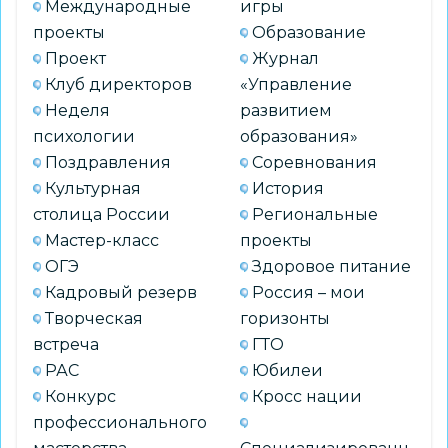
Международные
игры
проекты
Образование
Проект
Журнал
Клуб директоров
«Управление
Неделя
развитием
психологии
образования»
Поздравления
Соревнования
Культурная
История
столица России
Региональные
Мастер-класс
проекты
ОГЭ
Здоровое питание
Кадровый резерв
Россия – мои
Творческая
горизонты
встреча
ГТО
РАС
Юбилеи
Конкурс
Кросс нации
профессионального